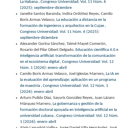
La Habana
,
Congreso Universidad: Vol. 11 Núm. 6
(2025): septiembre-diciembre
Janette Santos Baranda, Indira Ordóñez Reyes, Camilo
Boris Armas Velasco,
La educación a distancia en la
formación de ingenieros y arquitectos en la Cujae
,
Congreso Universidad: Vol. 11 Núm. 6 (2025):
septiembre-diciembre
Alexander Gorina Sánchez, Taimé Mayet Comerón,
Rosario del Pilar Gibert Delgado,
Educación científica 4.0 e
inteligencia artificial: transformación de la comunicación
en el ecosistema digital
,
Congreso Universidad: Vol. 12
Núm. 1 (2026): enero-abril
Camilo Boris Armas Velasco, Joel Iglesias Marrero,
La IA en
la evaluación del aprendizaje: aplicación en un programa
de maestría
,
Congreso Universidad: Vol. 12 Núm. 1
(2026): enero-abril
Arturo Pulido Díaz, Sayuris González Reyes, Juan Lázaro
Márquez Marrero,
La gobernanza y gestión de la
formación doctoral apoyada en inteligencia artificial en la
universidad cubana
,
Congreso Universidad: Vol. 12 Núm.
1 (2026): enero-abril
Alain Lamadrid Vallina, Jorge Daniel Villa Hernández, José