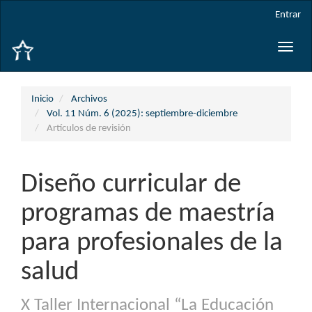
Navegación
Entrar
principal
Contenido
Toggle
principal
naviga
Barra
lateral
Inicio
Archivos
Vol. 11 Núm. 6 (2025): septiembre-diciembre
Artículos de revisión
Diseño curricular de
programas de maestría
para profesionales de la
salud
X Taller Internacional “La Educación