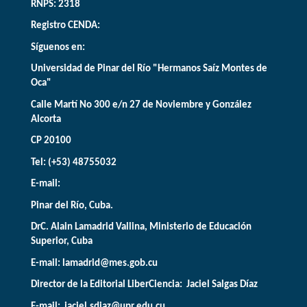
RNPS: 2318
Registro CENDA:
Síguenos en:
Universidad de Pinar del Río "Hermanos Saíz Montes de
Oca"
Calle Martí No 300 e/n 27 de Noviembre y González
Alcorta
CP 20100
Tel: (+53) 48755032
E-mail:
Pinar del Río, Cuba.
DrC. Alain Lamadrid Vallina, Ministerio de Educación
Superior, Cuba
E-mail:
lamadrid@mes.gob.cu
Director de la Editorial LiberCiencia: Jaciel Salgas Díaz
E-mail: jaciel.sdiaz@upr.edu.cu