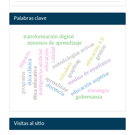
Palabras clave
transformación digital
educación 4.0
entornos de aprendizaje
metodologías activas
gestión
calidad
educación
inteligencia artificial
impacto
medios de enseñanza
graphrag
ética clínica
infosfera
ética educativa
educación superior
programa
aprendizaje
docencia
estrategia
gobernanza
Visitas al sitio