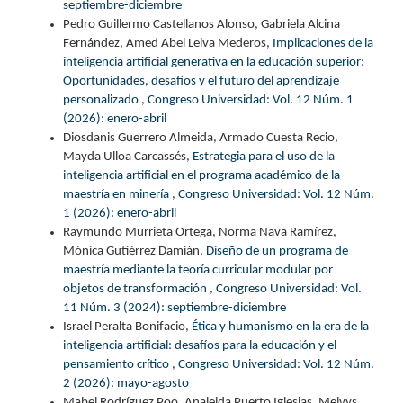
septiembre-diciembre
Pedro Guillermo Castellanos Alonso, Gabriela Alcina
Fernández, Amed Abel Leiva Mederos,
Implicaciones de la
inteligencia artificial generativa en la educación superior:
Oportunidades, desafíos y el futuro del aprendizaje
personalizado
,
Congreso Universidad: Vol. 12 Núm. 1
(2026): enero-abril
Diosdanis Guerrero Almeida, Armado Cuesta Recio,
Mayda Ulloa Carcassés,
Estrategia para el uso de la
inteligencia artificial en el programa académico de la
maestría en minería
,
Congreso Universidad: Vol. 12 Núm.
1 (2026): enero-abril
Raymundo Murrieta Ortega, Norma Nava Ramírez,
Mónica Gutiérrez Damián,
Diseño de un programa de
maestría mediante la teoría curricular modular por
objetos de transformación
,
Congreso Universidad: Vol.
11 Núm. 3 (2024): septiembre-diciembre
Israel Peralta Bonifacio,
Ética y humanismo en la era de la
inteligencia artificial: desafíos para la educación y el
pensamiento crítico
,
Congreso Universidad: Vol. 12 Núm.
2 (2026): mayo-agosto
Mabel Rodríguez Poo, Analeida Puerto Iglesias, Meivys