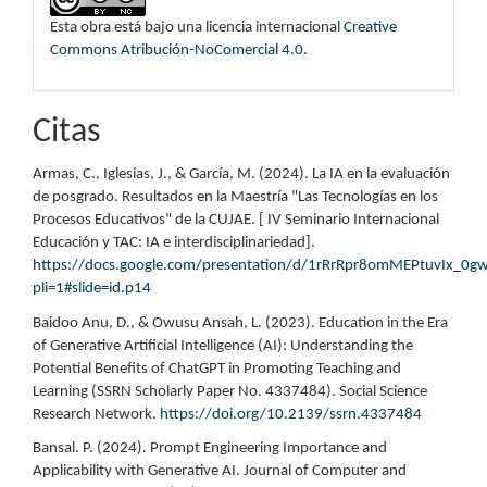
Esta obra está bajo una licencia internacional
Creative
Commons Atribución-NoComercial 4.0
.
Citas
Armas, C., Iglesias, J., & García, M. (2024). La IA en la evaluación
de posgrado. Resultados en la Maestría "Las Tecnologías en los
Procesos Educativos" de la CUJAE. [ IV Seminario Internacional
Educación y TAC: IA e interdisciplinariedad].
https://docs.google.com/presentation/d/1rRrRpr8omMEPtuvIx_0
pli=1#slide=id.p14
Baidoo Anu, D., & Owusu Ansah, L. (2023). Education in the Era
of Generative Artificial Intelligence (AI): Understanding the
Potential Benefits of ChatGPT in Promoting Teaching and
Learning (SSRN Scholarly Paper No. 4337484). Social Science
Research Network.
https://doi.org/10.2139/ssrn.4337484
Bansal. P. (2024). Prompt Engineering Importance and
Applicability with Generative AI. Journal of Computer and