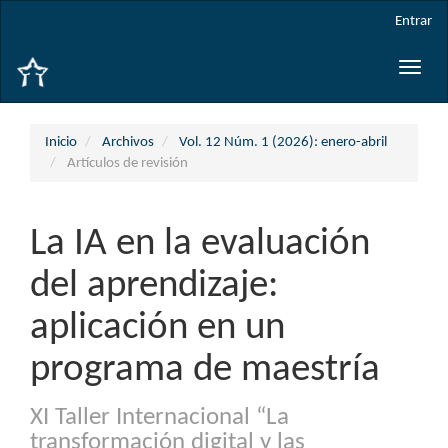
Navegación
Entrar
principal
Contenido
Toggle
principal
naviga
Barra
lateral
Inicio
Archivos
Vol. 12 Núm. 1 (2026): enero-abril
Artículos de revisión
La IA en la evaluación
del aprendizaje:
aplicación en un
programa de maestría
XI Taller Internacional “La
transformación digital y las