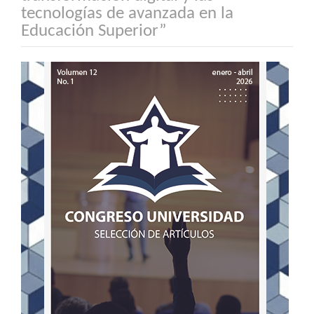
tecnologías de avanzada en la
Educación Superior”
Barra
lateral
del
artículo