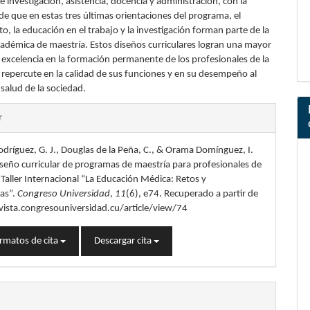
e investigación, asistencia, docencia y administración, con la
de que en estas tres últimas orientaciones del programa, el
, la educación en el trabajo y la investigación forman parte de la
adémica de maestría. Estos diseños curriculares logran una mayor
y excelencia en la formación permanente de los profesionales de la
l repercute en la calidad de sus funciones y en su desempeño al
a salud de la sociedad.
les
r
dríguez, G. J., Douglas de la Peña, C., & Orama Domínguez, I.
lo
seño curricular de programas de maestría para profesionales de
X Taller Internacional “La Educación Médica: Retos y
vas”.
Congreso Universidad
,
11
(6), e74. Recuperado a partir de
vista.congresouniversidad.cu/article/view/74
rmatos de cita
Descargar cita