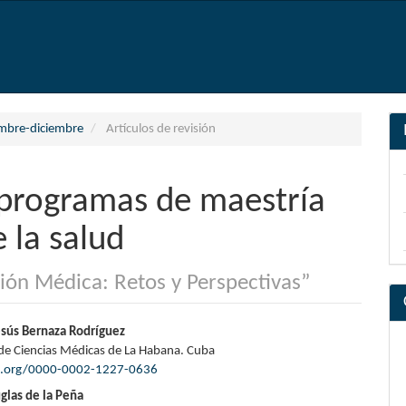
embre-diciembre
Artículos de revisión
 programas de maestría
 la salud
ción Médica: Retos y Perspectivas”
nido
esús Bernaza Rodríguez
de Ciencias Médicas de La Habana. Cuba
pal
id.org/0000-0002-1227-0636
glas de la Peña