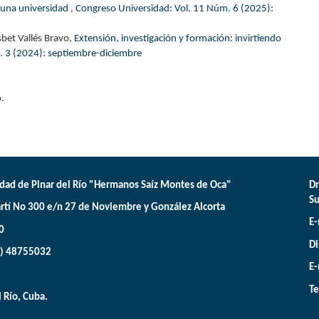
en una universidad
,
Congreso Universidad: Vol. 11 Núm. 6 (2025):
sbet Vallés Bravo,
Extensión, investigación y formación: invirtiendo
. 3 (2024): septiembre-diciembre
.
dad de Pinar del Río "Hermanos Saíz Montes de Oca"
Dr
Su
rtí No 300 e/n 27 de Noviembre y González Alcorta
E-
0
Di
3) 48755032
E-
Te
l Río, Cuba.