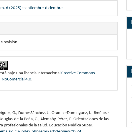
úm. 6 (2025): septiembre-diciembre
de revisión
está bajo una licencia internacional
Creative Commons
n-NoComercial 4.0
.
íguez, G., Dumé-Sánchez, J., Oramas-Domínguez, I., Jiménez-
Douglas-de-la Peña, C., Alemañy-Pérez, E. Orientaciones de las
ra profesionales de la salud. Educación Médica Super.
ems.sld.cu/index.php/ems/article/view/3374