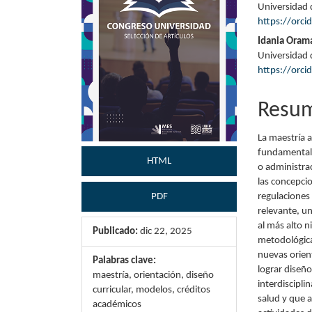
Universidad 
artículo
artícu
https://orc
Idania Oram
Universidad 
https://orc
Resu
La maestría 
fundamentale
HTML
o administra
las concepcio
regulaciones
PDF
relevante, u
al más alto n
Publicado:
dic 22, 2025
metodológica
nuevas orien
Palabras clave:
lograr diseño
maestría, orientación, diseño
interdiscipli
curricular, modelos, créditos
salud y que 
académicos