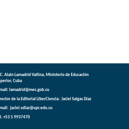
C. Alain Lamadrid Vallina, Ministerio de Educación
perior, Cuba
mail:
lamadrid@mes.gob.cu
rector de la Editorial LiberCiencia: Jaciel Salgas Díaz
mail: jaciel.sdiaz@upr.edu.cu
l. +53 5 9937470