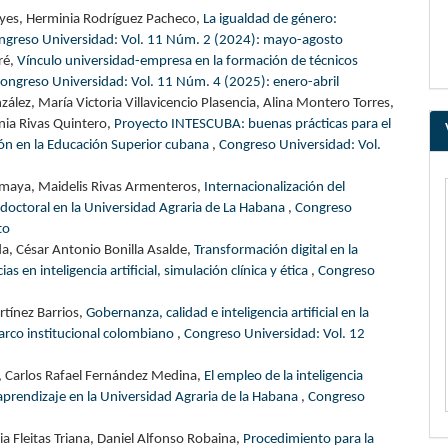
eyes, Herminia Rodríguez Pacheco,
La igualdad de género:
ngreso Universidad: Vol. 11 Núm. 2 (2024): mayo-agosto
ré,
Vínculo universidad-empresa en la formación de técnicos
ongreso Universidad: Vol. 11 Núm. 4 (2025): enero-abril
ez, María Victoria Villavicencio Plasencia, Alina Montero Torres,
ania Rivas Quintero,
Proyecto INTESCUBA: buenas prácticas para el
ión en la Educación Superior cubana
,
Congreso Universidad: Vol.
Amaya, Maidelis Rivas Armenteros,
Internacionalización del
 doctoral en la Universidad Agraria de La Habana
,
Congreso
to
da, César Antonio Bonilla Asalde,
Transformación digital en la
 en inteligencia artificial, simulación clínica y ética
,
Congreso
artínez Barrios,
Gobernanza, calidad e inteligencia artificial en la
marco institucional colombiano
,
Congreso Universidad: Vol. 12
o, Carlos Rafael Fernández Medina,
El empleo de la inteligencia
-aprendizaje en la Universidad Agraria de la Habana
,
Congreso
a Fleitas Triana, Daniel Alfonso Robaina,
Procedimiento para la