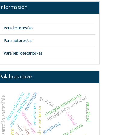
Información
Para lectores/as
Para autores/as
Para bibliotecarios/as
Palabras clave
ética educativa
estrategia
agente inteligente
sinergia humano-ia
inteligencia artificial
desarrollo sostenible
gestión
programa
enseñanza
medios de enseñanza
calidad
aprendizaje
graphrag