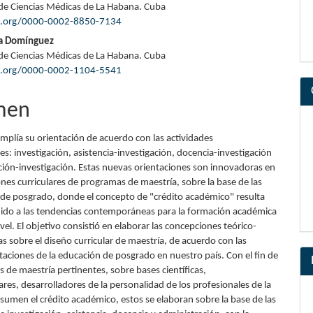
de Ciencias Médicas de La Habana. Cuba
lo
id.org/0000-0002-8850-7134
a Domínguez
de Ciencias Médicas de La Habana. Cuba
id.org/0000-0002-1104-5541
men
amplía su orientación de acuerdo con las actividades
s: investigación, asistencia-investigación, docencia-investigación
ción-investigación. Estas nuevas orientaciones son innovadoras en
nes curriculares de programas de maestría, sobre la base de las
 de posgrado, donde el concepto de "crédito académico" resulta
nido a las tendencias contemporáneas para la formación académica
ivel. El objetivo consistió en elaborar las concepciones teórico-
s sobre el diseño curricular de maestría, de acuerdo con las
taciones de la educación de posgrado en nuestro país. Con el fin de
s de maestría pertinentes, sobre bases científicas,
nares, desarrolladores de la personalidad de los profesionales de la
asumen el crédito académico, estos se elaboran sobre la base de las