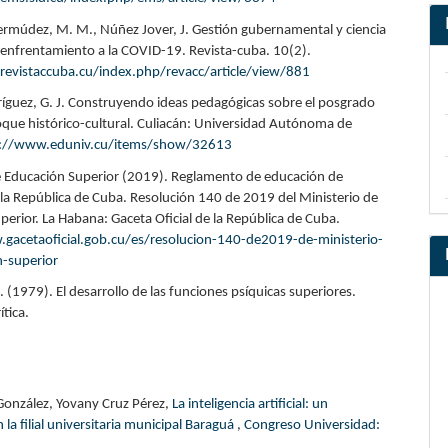
ermúdez, M. M., Núñez Jover, J. Gestión gubernamental y ciencia
 enfrentamiento a la COVID-19. Revista-cuba. 10(2).
evistaccuba.cu/index.php/revacc/article/view/881
íguez, G. J. Construyendo ideas pedagógicas sobre el posgrado
oque histórico-cultural. Culiacán: Universidad Autónoma de
p://www.eduniv.cu/items/show/32613
e Educación Superior (2019). Reglamento de educación de
la República de Cuba. Resolución 140 de 2019 del Ministerio de
erior. La Habana: Gaceta Oficial de la República de Cuba.
gacetaoficial.gob.cu/es/resolucion-140-de2019-de-ministerio-
n-superior
S. (1979). El desarrollo de las funciones psíquicas superiores.
ítica.
González, Yovany Cruz Pérez,
La inteligencia artificial: un
a filial universitaria municipal Baraguá
,
Congreso Universidad: