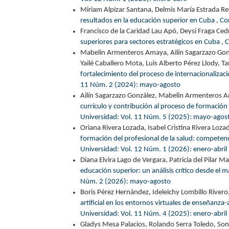
Miriam Alpizar Santana, Delmis María Estrada R
resultados en la educación superior en Cuba
,
Co
Francisco de la Caridad Lau Apó, Deysi Fraga Ced
superiores para sectores estratégicos en Cuba
,
C
Mabelin Armenteros Amaya, Ailín Sagarzazo Gonzál
Yailé Caballero Mota, Luis Alberto Pérez Llody, T
fortalecimiento del proceso de internacionalizac
11 Núm. 2 (2024): mayo-agosto
Ailín Sagarzazo González, Mabelin Armenteros 
currículo y contribución al proceso de formación
Universidad: Vol. 11 Núm. 5 (2025): mayo-agos
Oriana Rivera Lozada, Isabel Cristina Rivera Loza
formación del profesional de la salud: competencias
Universidad: Vol. 12 Núm. 1 (2026): enero-abril
Diana Elvira Lago de Vergara, Patricia del Pilar M
educación superior: un análisis crítico desde el 
Núm. 2 (2026): mayo-agosto
Boris Pérez Hernández, Ideleichy Lombillo River
artificial en los entornos virtuales de enseñanza
Universidad: Vol. 11 Núm. 4 (2025): enero-abril
Gladys Mesa Palacios, Rolando Serra Toledo, Soni