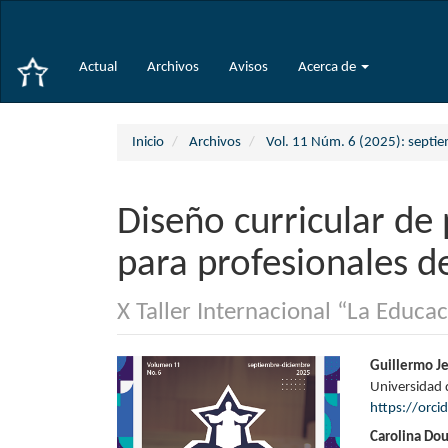
Navegación
principal
Contenido
Actual
Archivos
Avisos
Acerca de
principal
Barra
lateral
Inicio
Archivos
Vol. 11 Núm. 6 (2025): septi
Diseño curricular de
para profesionales de
X Taller Internacional “La Educa
Barra
Conte
Guillermo J
Universidad 
lateral
princi
https://orc
del
del
Carolina Dou