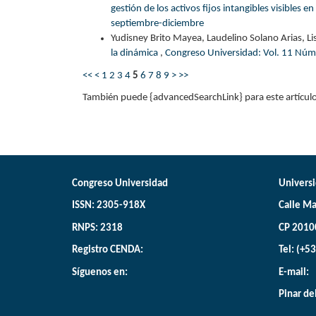
gestión de los activos fijos intangibles visibles 
septiembre-diciembre
Yudisney Brito Mayea, Laudelino Solano Arias, Li
la dinámica
,
Congreso Universidad: Vol. 11 Núm
<<
<
1
2
3
4
5
6
7
8
9
>
>>
También puede {advancedSearchLink} para este artículo
Congreso Universidad
Universi
ISSN: 2305-918X
Calle Ma
RNPS: 2318
CP 2010
Registro CENDA:
Tel: (+5
Síguenos en:
E-mail:
Pinar de