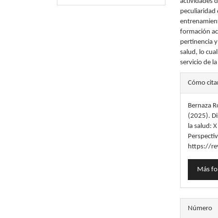
actividades d
peculiaridad 
entrenamiento
formación ac
pertinencia 
salud, lo cua
servicio de l
Detal
Cómo cita
del
Bernaza Ro
artícu
(2025). Di
la salud: 
Perspecti
https://re
Más fo
Número