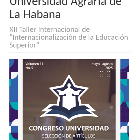
Universidad Agraria de
La Habana
XII Taller Internacional de
"Internacionalización de la Educación
Superior"
Barra
lateral
del
artículo