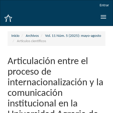
Navegación
Entrar
principal
Contenido
Toggle
principal
naviga
Barra
lateral
Inicio
Archivos
Vol. 11 Núm. 5 (2025): mayo-agosto
Artículos científicos
Articulación entre el
proceso de
internacionalización y la
comunicación
institucional en la