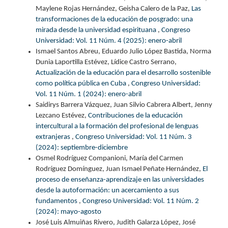
Maylene Rojas Hernández, Geisha Calero de la Paz,
Las
transformaciones de la educación de posgrado: una
mirada desde la universidad espirituana
,
Congreso
Universidad: Vol. 11 Núm. 4 (2025): enero-abril
Ismael Santos Abreu, Eduardo Julio López Bastida, Norma
Dunia Laportilla Estévez, Lídice Castro Serrano,
Actualización de la educación para el desarrollo sostenible
como política pública en Cuba
,
Congreso Universidad:
Vol. 11 Núm. 1 (2024): enero-abril
Saidirys Barrera Vázquez, Juan Silvio Cabrera Albert, Jenny
Lezcano Estévez,
Contribuciones de la educación
intercultural a la formación del profesional de lenguas
extranjeras
,
Congreso Universidad: Vol. 11 Núm. 3
(2024): septiembre-diciembre
Osmel Rodríguez Companioni, María del Carmen
Rodríguez Domínguez, Juan Ismael Peñate Hernández,
El
proceso de enseñanza-aprendizaje en las universidades
desde la autoformación: un acercamiento a sus
fundamentos
,
Congreso Universidad: Vol. 11 Núm. 2
(2024): mayo-agosto
José Luis Almuiñas Rivero, Judith Galarza López, José