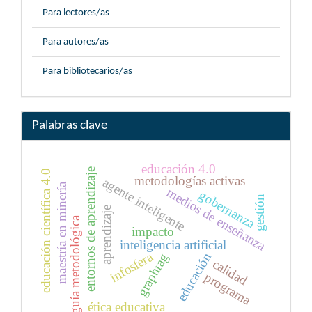
Para lectores/as
Para autores/as
Para bibliotecarios/as
Palabras clave
educación 4.0
entornos de aprendizaje
educación científica 4.0
metodologías activas
agente inteligente
maestría en minería
medios de enseñanza
gobernanza
gestión
aprendizaje
guía metodológica
impacto
inteligencia artificial
infosfera
educación
graphrag
calidad
programa
ética educativa