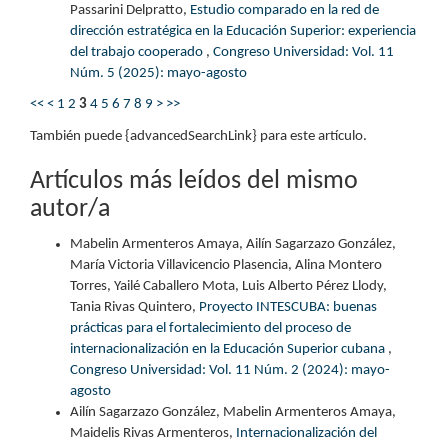
Passarini Delpratto,
Estudio comparado en la red de
dirección estratégica en la Educación Superior: experiencia
del trabajo cooperado
,
Congreso Universidad: Vol. 11
Núm. 5 (2025): mayo-agosto
<<
<
1
2
3
4
5
6
7
8
9
>
>>
También puede {advancedSearchLink} para este artículo.
Artículos más leídos del mismo
autor/a
Mabelin Armenteros Amaya, Ailín Sagarzazo González,
María Victoria Villavicencio Plasencia, Alina Montero
Torres, Yailé Caballero Mota, Luis Alberto Pérez Llody,
Tania Rivas Quintero,
Proyecto INTESCUBA: buenas
prácticas para el fortalecimiento del proceso de
internacionalización en la Educación Superior cubana
,
Congreso Universidad: Vol. 11 Núm. 2 (2024): mayo-
agosto
Ailín Sagarzazo González, Mabelin Armenteros Amaya,
Maidelis Rivas Armenteros,
Internacionalización del