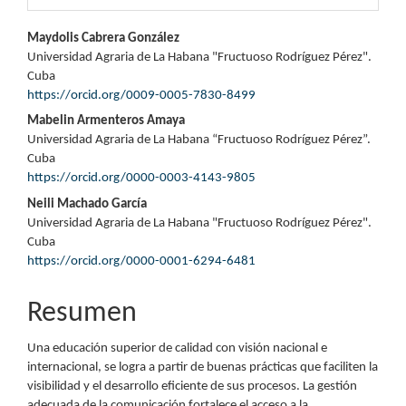
Contenido
Maydolis Cabrera González
Universidad Agraria de La Habana "Fructuoso Rodríguez Pérez".
principal
Cuba
https://orcid.org/0009-0005-7830-8499
del
Mabelin Armenteros Amaya
artículo
Universidad Agraria de La Habana “Fructuoso Rodríguez Pérez”.
Cuba
https://orcid.org/0000-0003-4143-9805
Neili Machado García
Universidad Agraria de La Habana "Fructuoso Rodríguez Pérez".
Cuba
https://orcid.org/0000-0001-6294-6481
Resumen
Una educación superior de calidad con visión nacional e
internacional, se logra a partir de buenas prácticas que faciliten la
visibilidad y el desarrollo eficiente de sus procesos. La gestión
adecuada de la comunicación fortalece el acceso a la