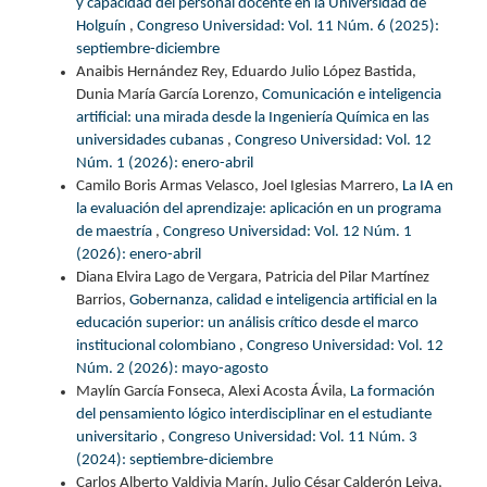
y capacidad del personal docente en la Universidad de
Holguín
,
Congreso Universidad: Vol. 11 Núm. 6 (2025):
septiembre-diciembre
Anaibis Hernández Rey, Eduardo Julio López Bastida,
Dunia María García Lorenzo,
Comunicación e inteligencia
artificial: una mirada desde la Ingeniería Química en las
universidades cubanas
,
Congreso Universidad: Vol. 12
Núm. 1 (2026): enero-abril
Camilo Boris Armas Velasco, Joel Iglesias Marrero,
La IA en
la evaluación del aprendizaje: aplicación en un programa
de maestría
,
Congreso Universidad: Vol. 12 Núm. 1
(2026): enero-abril
Diana Elvira Lago de Vergara, Patricia del Pilar Martínez
Barrios,
Gobernanza, calidad e inteligencia artificial en la
educación superior: un análisis crítico desde el marco
institucional colombiano
,
Congreso Universidad: Vol. 12
Núm. 2 (2026): mayo-agosto
Maylín García Fonseca, Alexi Acosta Ávila,
La formación
del pensamiento lógico interdisciplinar en el estudiante
universitario
,
Congreso Universidad: Vol. 11 Núm. 3
(2024): septiembre-diciembre
Carlos Alberto Valdivia Marín, Julio César Calderón Leiva,