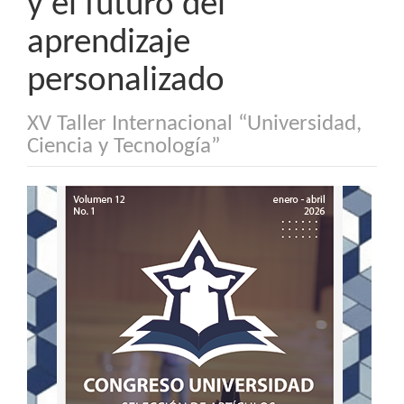
y el futuro del
aprendizaje
personalizado
XV Taller Internacional “Universidad,
Ciencia y Tecnología”
Barra
lateral
del
artículo