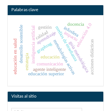
Palabras clave
docencia
educación 4.0
gestión
desarrollo sostenible
medios de enseñanza
infosfera
inteligencia artificial
calidad
aprendizaje
impacto
educación en salud
metodologías activas
acciones didácticas
guía metodológica
graphrag
estrategia
educación
comunicación
agente inteligente
educación superior
Visitas al sitio