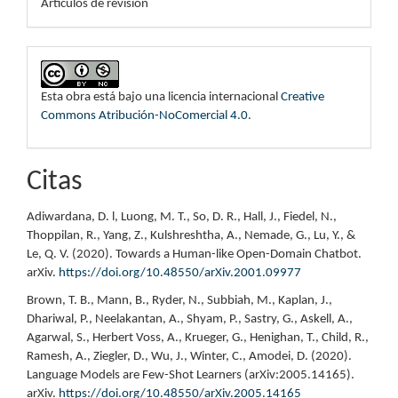
Artículos de revisión
Esta obra está bajo una licencia internacional
Creative
Commons Atribución-NoComercial 4.0
.
Citas
Adiwardana, D. l, Luong, M. T., So, D. R., Hall, J., Fiedel, N.,
Thoppilan, R., Yang, Z., Kulshreshtha, A., Nemade, G., Lu, Y., &
Le, Q. V. (2020). Towards a Human-like Open-Domain Chatbot.
arXiv.
https://doi.org/10.48550/arXiv.2001.09977
Brown, T. B., Mann, B., Ryder, N., Subbiah, M., Kaplan, J.,
Dhariwal, P., Neelakantan, A., Shyam, P., Sastry, G., Askell, A.,
Agarwal, S., Herbert Voss, A., Krueger, G., Henighan, T., Child, R.,
Ramesh, A., Ziegler, D., Wu, J., Winter, C., Amodei, D. (2020).
Language Models are Few-Shot Learners (arXiv:2005.14165).
arXiv.
https://doi.org/10.48550/arXiv.2005.14165