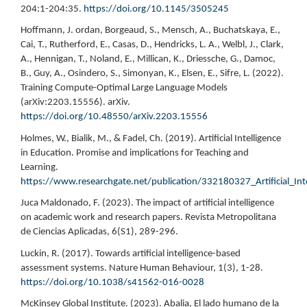
204:1-204:35.
https://doi.org/10.1145/3505245
Hoffmann, J. ordan, Borgeaud, S., Mensch, A., Buchatskaya, E.,
Cai, T., Rutherford, E., Casas, D., Hendricks, L. A., Welbl, J., Clark,
A., Hennigan, T., Noland, E., Millican, K., Driessche, G., Damoc,
B., Guy, A., Osindero, S., Simonyan, K., Elsen, E., Sifre, L. (2022).
Training Compute-Optimal Large Language Models
(arXiv:2203.15556). arXiv.
https://doi.org/10.48550/arXiv.2203.15556
Holmes, W., Bialik, M., & Fadel, Ch. (2019). Artificial Intelligence
in Education. Promise and implications for Teaching and
Learning.
https://www.researchgate.net/publication/332180327_Artificial_In
Juca Maldonado, F. (2023). The impact of artificial intelligence
on academic work and research papers. Revista Metropolitana
de Ciencias Aplicadas, 6(S1), 289-296.
Luckin, R. (2017). Towards artificial intelligence-based
assessment systems. Nature Human Behaviour, 1(3), 1-28.
https://doi.org/10.1038/s41562-016-0028
McKinsey Global Institute. (2023). Abalia, El lado humano de la