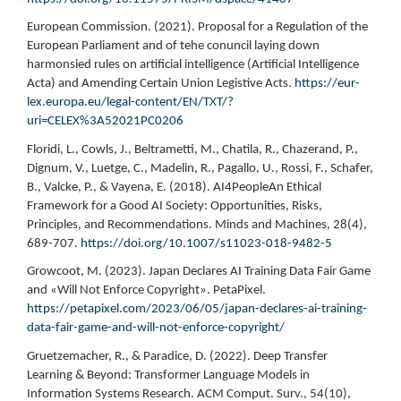
European Commission. (2021). Proposal for a Regulation of the
European Parliament and of tehe conuncil laying down
harmonsied rules on artificial intelligence (Artificial Intelligence
Acta) and Amending Certain Union Legistive Acts.
https://eur-
lex.europa.eu/legal-content/EN/TXT/?
uri=CELEX%3A52021PC0206
Floridi, L., Cowls, J., Beltrametti, M., Chatila, R., Chazerand, P.,
Dignum, V., Luetge, C., Madelin, R., Pagallo, U., Rossi, F., Schafer,
B., Valcke, P., & Vayena, E. (2018). AI4PeopleAn Ethical
Framework for a Good AI Society: Opportunities, Risks,
Principles, and Recommendations. Minds and Machines, 28(4),
689-707.
https://doi.org/10.1007/s11023-018-9482-5
Growcoot, M. (2023). Japan Declares AI Training Data Fair Game
and «Will Not Enforce Copyright». PetaPixel.
https://petapixel.com/2023/06/05/japan-declares-ai-training-
data-fair-game-and-will-not-enforce-copyright/
Gruetzemacher, R., & Paradice, D. (2022). Deep Transfer
Learning & Beyond: Transformer Language Models in
Information Systems Research. ACM Comput. Surv., 54(10),