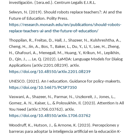
investigación. (1era.ed.). Centrum Legalis E.I.R.L.
Selwyn, N. (2019). Should robots replace teachers?: AI and the
Future of Education. Polity Press.
https://research.monash.edu/en/publications/should-robots-
replace-teachers-ai-and-the-future-of-education/
Thoppilan, R., Freitas, D., Hall, J., Shazeer, N., Kulshreshtha, A.,
Cheng, H., Jin, A., Bos, T., Baker, L., Du, Y., Li, Y., Lee, H., Zheng,
H., Ghafouri, A., Menegali, M., Huang, Y., Krikun, M., Lepikhin,
D., Qin, J., … Le, Q. (2022). LaMDA: Language Models for Dialog
Applications (arXiv:2201.08239). arXiv.
https://doi.org/10.48550/arXiv.2201.08239
UNESCO. (2021). An I education. Guidance for policy-makerts.
https://doi.org/10.54675/PCSP7350
Vaswani, A., Shazeer, N., Parmar, N., Uszkoreit, J., Jones, L.,
Gomez, A. N., Kaiser, L., & Polosukhin, Il. (2023). Attention Is All
You Need (arXiv:1706.03762). arXiv.
https://doi.org/10.48550/arXiv.1706.03762
Woodruff, K., Hutson, J., & Arnone, K. (2023). Percepciones y
barreras para adoptar la inteligencia artificial en la educación K-