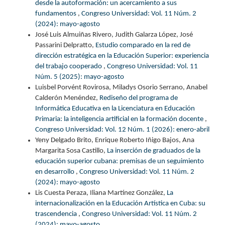
desde la autoformación: un acercamiento a sus
fundamentos
,
Congreso Universidad: Vol. 11 Núm. 2
(2024): mayo-agosto
José Luis Almuiñas Rivero, Judith Galarza López, José
Passarini Delpratto,
Estudio comparado en la red de
dirección estratégica en la Educación Superior: experiencia
del trabajo cooperado
,
Congreso Universidad: Vol. 11
Núm. 5 (2025): mayo-agosto
Luisbel Porvént Rovirosa, Miladys Osorio Serrano, Anabel
Calderón Menéndez,
Rediseño del programa de
Informática Educativa en la Licenciatura en Educación
Primaria: la inteligencia artificial en la formación docente
,
Congreso Universidad: Vol. 12 Núm. 1 (2026): enero-abril
Yeny Delgado Brito, Enrique Roberto Iñigo Bajos, Ana
Margarita Sosa Castillo,
La inserción de graduados de la
educación superior cubana: premisas de un seguimiento
en desarrollo
,
Congreso Universidad: Vol. 11 Núm. 2
(2024): mayo-agosto
Lis Cuesta Peraza, Iliana Martínez González,
La
internacionalización en la Educación Artística en Cuba: su
trascendencia
,
Congreso Universidad: Vol. 11 Núm. 2
(2024): mayo-agosto