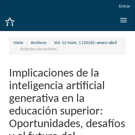
Navegación
Entrar
principal
Contenido
Toggle
principal
naviga
Barra
lateral
Inicio
Archivos
Vol. 12 Núm. 1 (2026): enero-abril
Artículos de revisión
Implicaciones de la
inteligencia artificial
generativa en la
educación superior:
Oportunidades, desafíos