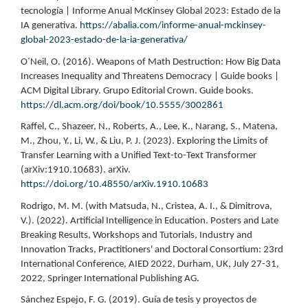
tecnología | Informe Anual McKinsey Global 2023: Estado de la
IA generativa.
https://abalia.com/informe-anual-mckinsey-
global-2023-estado-de-la-ia-generativa/
O´Neil, O. (2016). Weapons of Math Destruction: How Big Data
Increases Inequality and Threatens Democracy | Guide books |
ACM Digital Library. Grupo Editorial Crown. Guide books.
https://dl.acm.org/doi/book/10.5555/3002861
Raffel, C., Shazeer, N., Roberts, A., Lee, K., Narang, S., Matena,
M., Zhou, Y., Li, W., & Liu, P. J. (2023). Exploring the Limits of
Transfer Learning with a Unified Text-to-Text Transformer
(arXiv:1910.10683). arXiv.
https://doi.org/10.48550/arXiv.1910.10683
Rodrigo, M. M. (with Matsuda, N., Cristea, A. I., & Dimitrova,
V.). (2022). Artificial Intelligence in Education. Posters and Late
Breaking Results, Workshops and Tutorials, Industry and
Innovation Tracks, Practitioners' and Doctoral Consortium: 23rd
International Conference, AIED 2022, Durham, UK, July 27-31,
2022, Springer International Publishing AG.
Sánchez Espejo, F. G. (2019). Guía de tesis y proyectos de