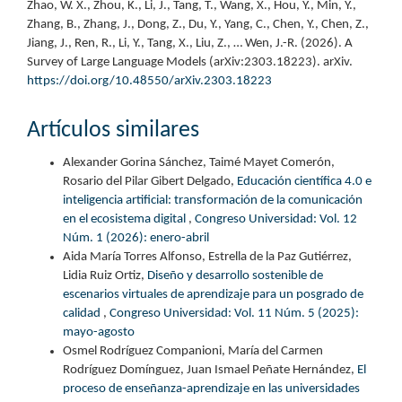
Zhao, W. X., Zhou, K., Li, J., Tang, T., Wang, X., Hou, Y., Min, Y.,
Zhang, B., Zhang, J., Dong, Z., Du, Y., Yang, C., Chen, Y., Chen, Z.,
Jiang, J., Ren, R., Li, Y., Tang, X., Liu, Z., … Wen, J.-R. (2026). A
Survey of Large Language Models (arXiv:2303.18223). arXiv.
https://doi.org/10.48550/arXiv.2303.18223
Artículos similares
Alexander Gorina Sánchez, Taimé Mayet Comerón,
Rosario del Pilar Gibert Delgado,
Educación científica 4.0 e
inteligencia artificial: transformación de la comunicación
en el ecosistema digital
,
Congreso Universidad: Vol. 12
Núm. 1 (2026): enero-abril
Aida María Torres Alfonso, Estrella de la Paz Gutiérrez,
Lidia Ruiz Ortiz,
Diseño y desarrollo sostenible de
escenarios virtuales de aprendizaje para un posgrado de
calidad
,
Congreso Universidad: Vol. 11 Núm. 5 (2025):
mayo-agosto
Osmel Rodríguez Companioni, María del Carmen
Rodríguez Domínguez, Juan Ismael Peñate Hernández,
El
proceso de enseñanza-aprendizaje en las universidades