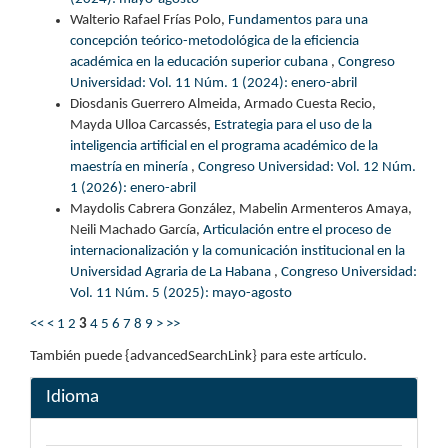
Walterio Rafael Frías Polo,
Fundamentos para una
concepción teórico-metodológica de la eficiencia
académica en la educación superior cubana
,
Congreso
Universidad: Vol. 11 Núm. 1 (2024): enero-abril
Diosdanis Guerrero Almeida, Armado Cuesta Recio,
Mayda Ulloa Carcassés,
Estrategia para el uso de la
inteligencia artificial en el programa académico de la
maestría en minería
,
Congreso Universidad: Vol. 12 Núm.
1 (2026): enero-abril
Maydolis Cabrera González, Mabelin Armenteros Amaya,
Neili Machado García,
Articulación entre el proceso de
internacionalización y la comunicación institucional en la
Universidad Agraria de La Habana
,
Congreso Universidad:
Vol. 11 Núm. 5 (2025): mayo-agosto
<<
<
1
2
3
4
5
6
7
8
9
>
>>
También puede {advancedSearchLink} para este artículo.
Idioma