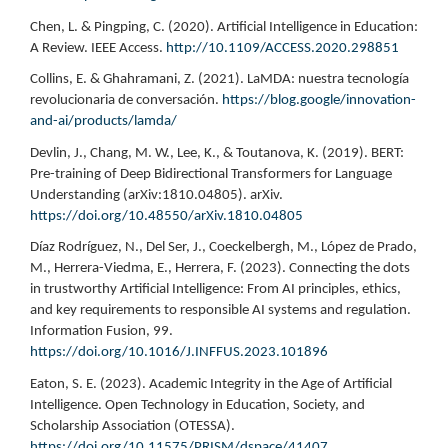
Chen, L. & Pingping, C. (2020). Artificial Intelligence in Education:
A Review. IEEE Access.
http://10.1109/ACCESS.2020.298851
Collins, E. & Ghahramani, Z. (2021). LaMDA: nuestra tecnología
revolucionaria de conversación.
https://blog.google/innovation-
and-ai/products/lamda/
Devlin, J., Chang, M. W., Lee, K., & Toutanova, K. (2019). BERT:
Pre-training of Deep Bidirectional Transformers for Language
Understanding (arXiv:1810.04805). arXiv.
https://doi.org/10.48550/arXiv.1810.04805
Díaz Rodríguez, N., Del Ser, J., Coeckelbergh, M., López de Prado,
M., Herrera-Viedma, E., Herrera, F. (2023). Connecting the dots
in trustworthy Artificial Intelligence: From AI principles, ethics,
and key requirements to responsible AI systems and regulation.
Information Fusion, 99.
https://doi.org/10.1016/J.INFFUS.2023.101896
Eaton, S. E. (2023). Academic Integrity in the Age of Artificial
Intelligence. Open Technology in Education, Society, and
Scholarship Association (OTESSA).
https://doi.org/10.11575/PRISM/dspace/41407