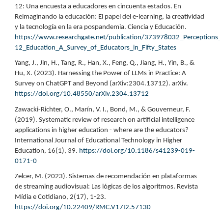
12: Una encuesta a educadores en cincuenta estados. En
Reimaginando la educación: El papel del e-learning, la creatividad
y la tecnología en la era pospandemia. Ciencia y Educación.
https://www.researchgate.net/publication/373978032_Perceptions_an
12_Education_A_Survey_of_Educators_in_Fifty_States
Yang, J., Jin, H., Tang, R., Han, X., Feng, Q., Jiang, H., Yin, B., &
Hu, X. (2023). Harnessing the Power of LLMs in Practice: A
Survey on ChatGPT and Beyond (arXiv:2304.13712). arXiv.
https://doi.org/10.48550/arXiv.2304.13712
Zawacki-Richter, O., Marín, V. I., Bond, M., & Gouverneur, F.
(2019). Systematic review of research on artificial intelligence
applications in higher education - where are the educators?
International Journal of Educational Technology in Higher
Education, 16(1), 39.
https://doi.org/10.1186/s41239-019-
0171-0
Zelcer, M. (2023). Sistemas de recomendación en plataformas
de streaming audiovisual: Las lógicas de los algoritmos. Revista
Mídia e Cotidiano, 2(17), 1-23.
https://doi.org/10.22409/RMC.V17I2.57130