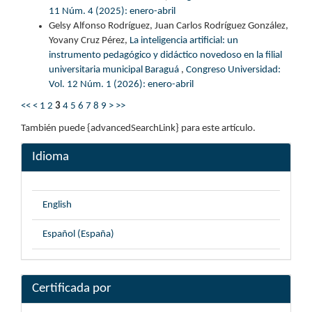
11 Núm. 4 (2025): enero-abril
Gelsy Alfonso Rodríguez, Juan Carlos Rodríguez González,
Yovany Cruz Pérez,
La inteligencia artificial: un
instrumento pedagógico y didáctico novedoso en la filial
universitaria municipal Baraguá
,
Congreso Universidad:
Vol. 12 Núm. 1 (2026): enero-abril
<<
<
1
2
3
4
5
6
7
8
9
>
>>
También puede {advancedSearchLink} para este artículo.
Idioma
English
Español (España)
Certificada por