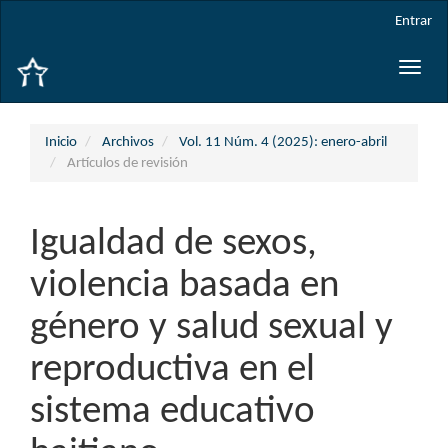
Navegación
Entrar
principal
Contenido
Toggle
principal
naviga
Barra
lateral
Inicio
Archivos
Vol. 11 Núm. 4 (2025): enero-abril
Artículos de revisión
Igualdad de sexos,
violencia basada en
género y salud sexual y
reproductiva en el
sistema educativo