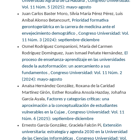
Universidad Agraria de La Habana
,
Congreso Universidad:
Vol. 11 Núm. 5 (2025): mayo-agosto
Juan Carlos Baster Moro, Silvia María Pérez Pérez, Luis
Aníbal Alonso Betancourt,
Prioridad formativa
gerontogeriátrica en la carrera de medicina ante el
envejecimiento demográfico
,
Congreso Universidad: Vol.
11 Núm. 3 (2024): septiembre-diciembre
Osmel Rodríguez Companioni, María del Carmen
Rodríguez Domínguez, Juan Ismael Peñate Hernández,
El
proceso de enseñanza-aprendizaje en las universidades
desde la autoformación: un acercamiento a sus
fundamentos
,
Congreso Universidad: Vol. 11 Núm. 2
(2024): mayo-agosto
Anaisa Hernández González, Roxana de la Caridad
Martínez Girón, Esther Rosalina Ansola Hazday, Johafna
García Ayala,
Factores y categorías críticas: una
aproximación a la conceptualización de estudiantes
vulnerables en la Cujae
,
Congreso Universidad: Vol. 11
Núm. 6 (2025): septiembre-diciembre
Ernesto García González, Graciela Falcón Pi,
Extensión
universitaria: estrategia y agenda 2030 en la Universidad
de las Ciencias Informáticas
,
Congreso Universidad: Vol.