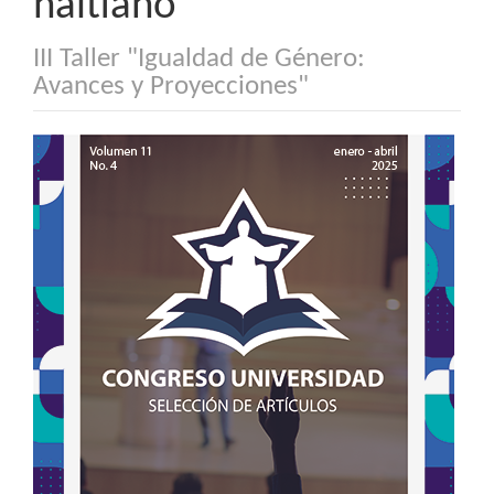
haitiano
III Taller "Igualdad de Género:
Avances y Proyecciones"
Barra
lateral
del
artículo