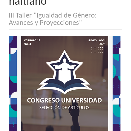
haitiano
III Taller "Igualdad de Género:
Avances y Proyecciones"
Barra
lateral
del
artículo