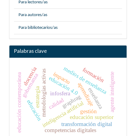
Para lectores/as
Para autores/as
Para bibliotecarios/as
Palabras clave
medios de enseñanza
docencia
formación
metodologías activas
impacto
agente inteligente
gobernanza
educación contemporánea
educación 4.0
aprendizaje
estrategia
enseñanza
infosfera
graphrag
calidad
educación
inteligencia artificial
gestión
educación superior
transformación digital
competencias digitales