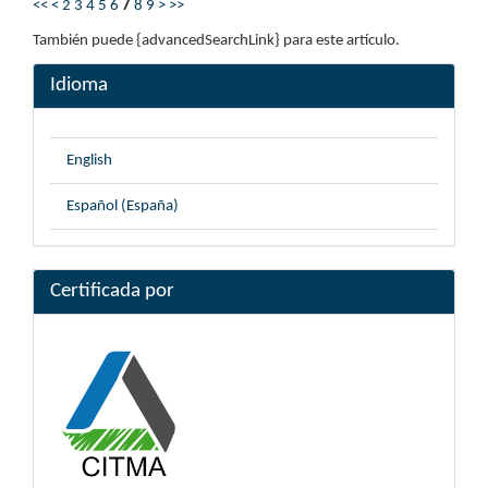
<<
<
2
3
4
5
6
7
8
9
>
>>
También puede {advancedSearchLink} para este artículo.
Idioma
English
Español (España)
Certificada por