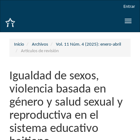
Navegación
Entrar
principal
Contenido
Toggle
principal
naviga
Barra
lateral
Inicio
Archivos
Vol. 11 Núm. 4 (2025): enero-abril
Artículos de revisión
Igualdad de sexos,
violencia basada en
género y salud sexual y
reproductiva en el
sistema educativo