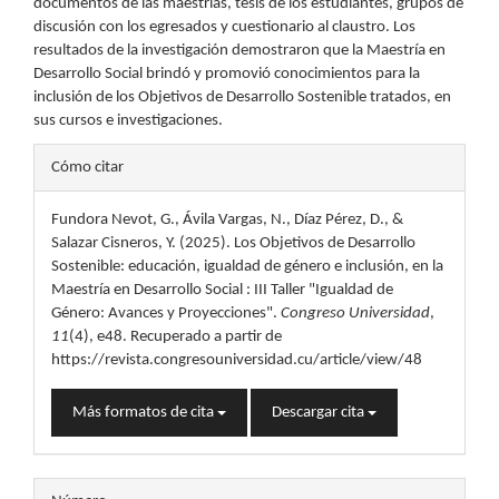
documentos de las maestrías, tesis de los estudiantes, grupos de
discusión con los egresados y cuestionario al claustro. Los
resultados de la investigación demostraron que la Maestría en
Desarrollo Social brindó y promovió conocimientos para la
inclusión de los Objetivos de Desarrollo Sostenible tratados, en
sus cursos e investigaciones.
Detalles
Cómo citar
del
Fundora Nevot, G., Ávila Vargas, N., Díaz Pérez, D., &
artículo
Salazar Cisneros, Y. (2025). Los Objetivos de Desarrollo
Sostenible: educación, igualdad de género e inclusión, en la
Maestría en Desarrollo Social : III Taller "Igualdad de
Género: Avances y Proyecciones".
Congreso Universidad
,
11
(4), e48. Recuperado a partir de
https://revista.congresouniversidad.cu/article/view/48
Más formatos de cita
Descargar cita