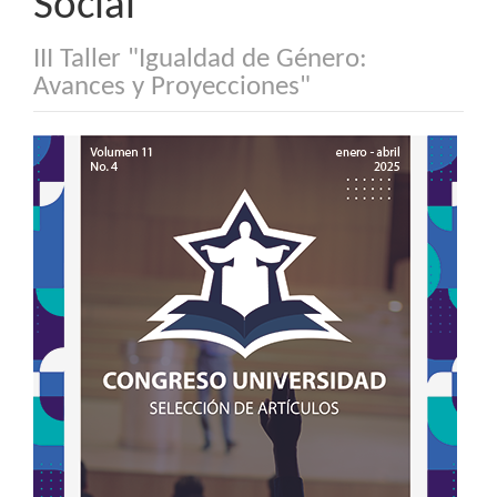
Social
III Taller "Igualdad de Género:
Avances y Proyecciones"
Barra
lateral
del
artículo