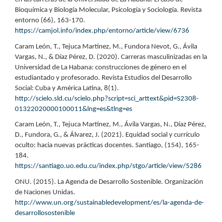
Bioquímica y Biología Molecular, Psicología y Sociología. Revista
entorno (66), 163-170.
https://camjol.info/index.php/entorno/article/view/6736
Caram León, T., Tejuca Martínez, M., Fundora Nevot, G., Ávila
Vargas, N., & Díaz Pérez, D. (2020). Carreras masculinizadas en la
Universidad de La Habana: construcciones de género en el
estudiantado y profesorado. Revista Estudios del Desarrollo
Social: Cuba y América Latina, 8(1).
http://scielo.sld.cu/scielo.php?script=sci_arttext&pid=S2308-
01322020000100011&lng=es&tlng=es
Caram León, T., Tejuca Martínez, M., Ávila Vargas, N., Díaz Pérez,
D., Fundora, G., & Álvarez, J. (2021). Equidad social y currículo
oculto: hacia nuevas prácticas docentes. Santiago, (154), 165-
184.
https://santiago.uo.edu.cu/index.php/stgo/article/view/5286
ONU. (2015). La Agenda de Desarrollo Sostenible. Organización
de Naciones Unidas.
http://www.un.org/sustainabledevelopment/es/la-agenda-de-
desarrollosostenible