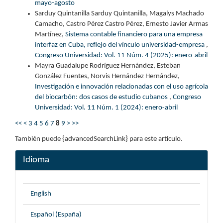
mayo-agosto
Sarduy Quintanilla Sarduy Quintanilla, Magalys Machado
Camacho, Castro Pérez Castro Pérez, Ernesto Javier Armas
Martínez,
Sistema contable financiero para una empresa
interfaz en Cuba, reflejo del vínculo universidad-empresa
,
Congreso Universidad: Vol. 11 Núm. 4 (2025): enero-abril
Mayra Guadalupe Rodríguez Hernández, Esteban
González Fuentes, Norvis Hernández Hernández,
Investigación e innovación relacionadas con el uso agrícola
del biocarbón: dos casos de estudio cubanos
,
Congreso
Universidad: Vol. 11 Núm. 1 (2024): enero-abril
<<
<
3
4
5
6
7
8
9
>
>>
También puede {advancedSearchLink} para este artículo.
Idioma
English
Español (España)