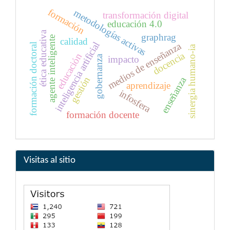
formación
metodologías activas
transformación digital
educación 4.0
ética educativa
graphrag
agente inteligente
calidad
inteligencia artificial
medios de enseñanza
formación doctoral
sinergia humano-ia
docencia
educación
gobernanza
impacto
gestión
enseñanza
aprendizaje
infosfera
formación docente
Visitas al sitio