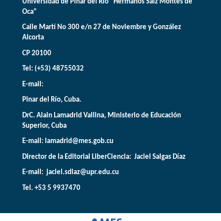
Universidad de Pinar del Río "Hermanos Saíz Montes de
Oca"
Calle Martí No 300 e/n 27 de Noviembre y González
Alcorta
CP 20100
Tel: (+53) 48755032
E-mail:
Pinar del Río, Cuba.
DrC. Alain Lamadrid Vallina, Ministerio de Educación
Superior, Cuba
E-mail:
lamadrid@mes.gob.cu
Director de la Editorial LiberCiencia: Jaciel Salgas Díaz
E-mail: jaciel.sdiaz@upr.edu.cu
Tel. +53 5 9937470