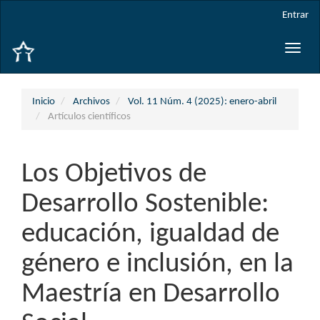
Navegación
Entrar
principal
Contenido
Toggle
principal
naviga
Barra
lateral
Inicio
Archivos
Vol. 11 Núm. 4 (2025): enero-abril
Artículos científicos
Los Objetivos de
Desarrollo Sostenible:
educación, igualdad de
género e inclusión, en la
Maestría en Desarrollo