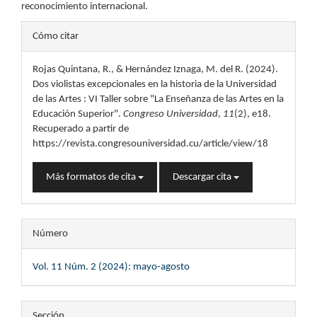
reconocimiento internacional.
Detalles
Cómo citar
del
Rojas Quintana, R., & Hernández Iznaga, M. del R. (2024).
artículo
Dos violistas excepcionales en la historia de la Universidad
de las Artes : VI Taller sobre "La Enseñanza de las Artes en la
Educación Superior".
Congreso Universidad
,
11
(2), e18.
Recuperado a partir de
https://revista.congresouniversidad.cu/article/view/18
Más formatos de cita
Descargar cita
Número
Vol. 11 Núm. 2 (2024): mayo-agosto
Sección