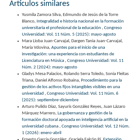
Artículos similares
Yusmila Zamora Silva, Edmundo de Jesús de la Torre
Blanco,
Integralidad e historia nacional en la formación
universitaria el profesional de la educación
,
Congreso
Universidad: Vol. 11 Núm. 5 (2025): mayo-agosto
Mara Lioba Juan-Carvajal, Dargen Tania Juan-Carvajal,
María Vdovina,
Apuntes para el inicio de una
investigación: una experiencia con estudiantes de
Licenciatura en Música
,
Congreso Universidad: Vol. 11
Núm. 2 (2024): mayo-agosto
Gladys Mesa Palacios, Rolando Serra Toledo, Sonia Fleitas
Triana, Daniel Alfonso Robaina,
Procedimiento para la
gestión de los activos fijos intangibles visibles en una
universidad
,
Congreso Universidad: Vol. 11 Núm. 6
(2025): septiembre-diciembre
Arturo Pulido Díaz, Sayuris González Reyes, Juan Lázaro
Márquez Marrero,
La gobernanza y gestión de la
formación doctoral apoyada en inteligencia artificial en la
universidad cubana
,
Congreso Universidad: Vol. 12 Núm.
1 (2026): enero-abril
Ernesto García González, Graciela Falcón Pi,
Extensión