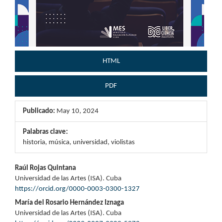
HTML
PDF
Publicado:
May 10, 2024
Palabras clave:
historia, música, universidad, violistas
Contenido
Raúl Rojas Quintana
Universidad de las Artes (ISA). Cuba
principal
https://orcid.org/0000-0003-0300-1327
del
María del Rosario Hernández Iznaga
Universidad de las Artes (ISA). Cuba