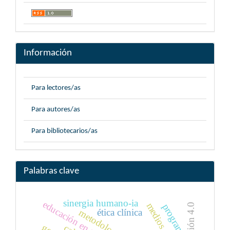
Información
Para lectores/as
Para autores/as
Para bibliotecarios/as
Palabras clave
sinergia humano-ia
educación en salud
educación 4.0
programa
ética clínica