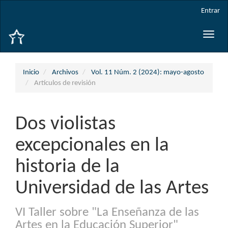
Navegación
Entrar
principal
Contenido
Toggle
principal
naviga
Barra
lateral
Inicio
Archivos
Vol. 11 Núm. 2 (2024): mayo-agosto
Artículos de revisión
Dos violistas
excepcionales en la
historia de la
Universidad de las Artes
VI Taller sobre "La Enseñanza de las
Artes en la Educación Superior"