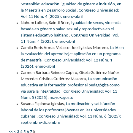
Sostenible: educación, igualdad de género e inclusión, en
la Maestría en Desarrollo Social
,
Congreso Universidad:
Vol. 11 Núm. 4 (2025): enero-abril
Nahum Lafleur, Saintil Brice,
Igualdad de sexos, violencia
basada en género y salud sexual y reproductiva en el
sistema educativo haitiano
,
Congreso Universidad: Vol.
11 Núm. 4 (2025): enero-abril
Camilo Boris Armas Velasco, Joel Iglesias Marrero,
La IA en
la evaluación del aprendizaje: aplicación en un programa
de maestría
,
Congreso Universidad: Vol. 12 Núm. 1
(2026): enero-abril
Carmen Bárbara Reinoso Cápiro, Gisela Gutiérrez Nuñez,
Mercedes Cristina Gutiérrez Mazorra,
La comunicación
educativa en la formación profesional pedagógica como
vía para la integralidad
,
Congreso Universidad: Vol. 11
Núm. 5 (2025): mayo-agosto
Susana Espinosa Iglesias,
La motivación y satisfacción
laboral de los profesores jóvenes en las universidades
cubanas
,
Congreso Universidad: Vol. 11 Núm. 6 (2025):
septiembre-diciembre
<<
<
3
4
5
6
7
8