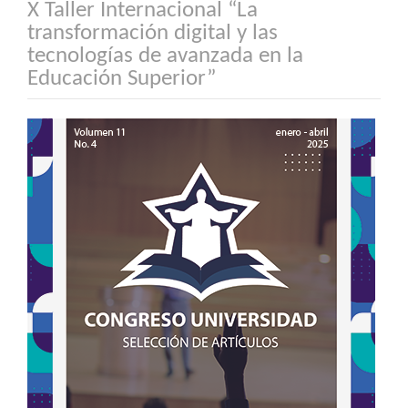
X Taller Internacional “La
transformación digital y las
tecnologías de avanzada en la
Educación Superior”
Barra
lateral
del
artículo