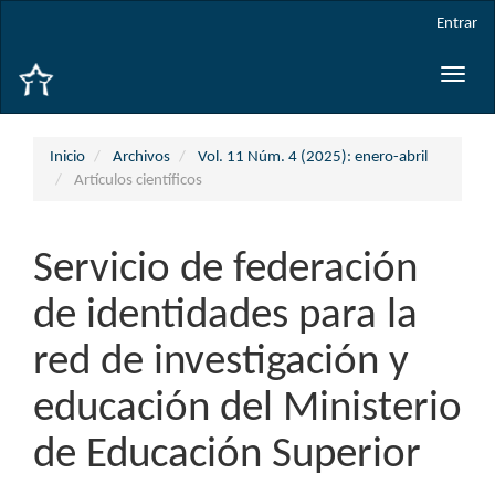
Navegación
Entrar
principal
Contenido
Toggle
principal
naviga
Barra
lateral
Inicio
Archivos
Vol. 11 Núm. 4 (2025): enero-abril
Artículos científicos
Servicio de federación
de identidades para la
red de investigación y
educación del Ministerio
de Educación Superior