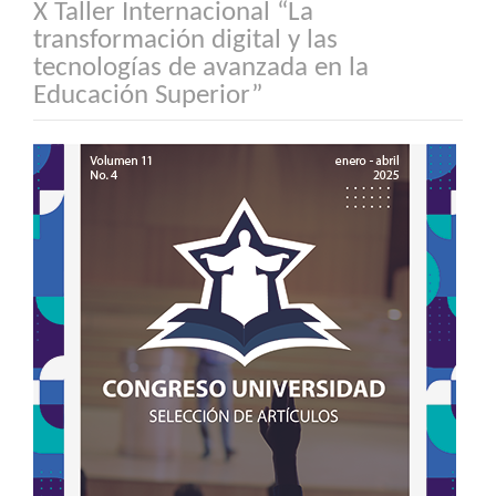
X Taller Internacional “La
transformación digital y las
tecnologías de avanzada en la
Educación Superior”
Barra
lateral
del
artículo