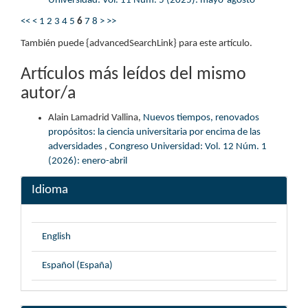
Universidad: Vol. 11 Núm. 5 (2025): mayo-agosto
<<
<
1
2
3
4
5
6
7
8
>
>>
También puede {advancedSearchLink} para este artículo.
Artículos más leídos del mismo
autor/a
Alain Lamadrid Vallina,
Nuevos tiempos, renovados
propósitos: la ciencia universitaria por encima de las
adversidades
,
Congreso Universidad: Vol. 12 Núm. 1
(2026): enero-abril
Idioma
English
Español (España)