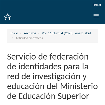
Navegación
Entrar
principal
Contenido
Toggle
principal
naviga
Barra
lateral
Inicio
Archivos
Vol. 11 Núm. 4 (2025): enero-abril
Artículos científicos
Servicio de federación
de identidades para la
red de investigación y
educación del Ministerio
de Educación Superior