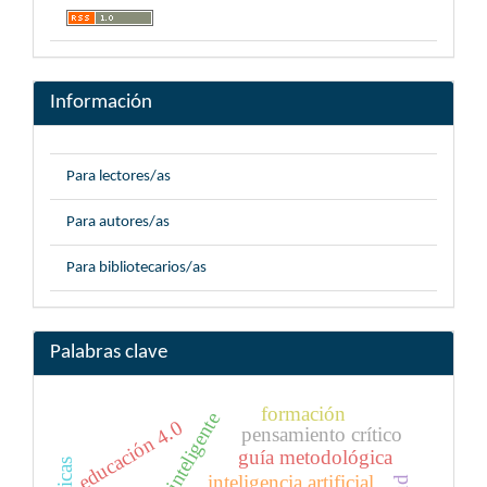
Información
Para lectores/as
Para autores/as
Para bibliotecarios/as
Palabras clave
formación
agente inteligente
educación 4.0
pensamiento crítico
guía metodológica
inteligencia artificial