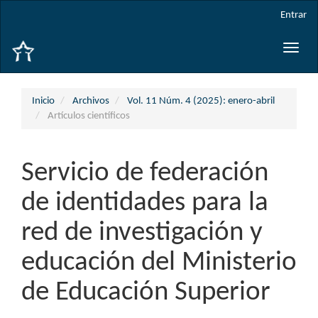
Navegación
Entrar
principal
Contenido
Toggle
principal
naviga
Barra
lateral
Inicio
Archivos
Vol. 11 Núm. 4 (2025): enero-abril
Artículos científicos
Servicio de federación
de identidades para la
red de investigación y
educación del Ministerio
de Educación Superior