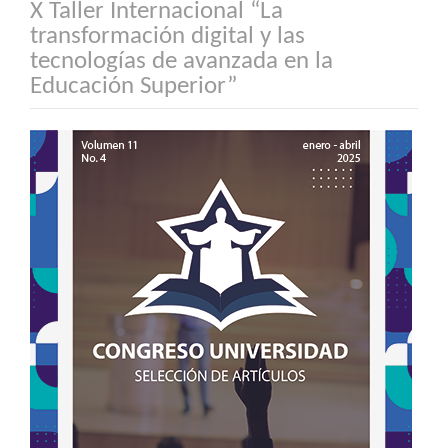
X Taller Internacional “La
transformación digital y las
tecnologías de avanzada en la
Educación Superior”
Barra
lateral
del
artículo