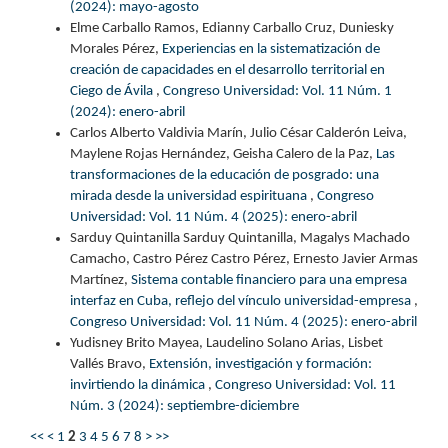
(2024): mayo-agosto
Elme Carballo Ramos, Edianny Carballo Cruz, Duniesky
Morales Pérez,
Experiencias en la sistematización de
creación de capacidades en el desarrollo territorial en
Ciego de Ávila
,
Congreso Universidad: Vol. 11 Núm. 1
(2024): enero-abril
Carlos Alberto Valdivia Marín, Julio César Calderón Leiva,
Maylene Rojas Hernández, Geisha Calero de la Paz,
Las
transformaciones de la educación de posgrado: una
mirada desde la universidad espirituana
,
Congreso
Universidad: Vol. 11 Núm. 4 (2025): enero-abril
Sarduy Quintanilla Sarduy Quintanilla, Magalys Machado
Camacho, Castro Pérez Castro Pérez, Ernesto Javier Armas
Martínez,
Sistema contable financiero para una empresa
interfaz en Cuba, reflejo del vínculo universidad-empresa
,
Congreso Universidad: Vol. 11 Núm. 4 (2025): enero-abril
Yudisney Brito Mayea, Laudelino Solano Arias, Lisbet
Vallés Bravo,
Extensión, investigación y formación:
invirtiendo la dinámica
,
Congreso Universidad: Vol. 11
Núm. 3 (2024): septiembre-diciembre
<<
<
1
2
3
4
5
6
7
8
>
>>