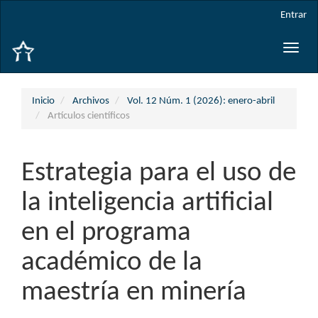
Navegación
Entrar
principal
Contenido
Toggle
principal
naviga
Barra
lateral
Inicio
Archivos
Vol. 12 Núm. 1 (2026): enero-abril
Artículos científicos
Estrategia para el uso de
la inteligencia artificial
en el programa
académico de la
maestría en minería