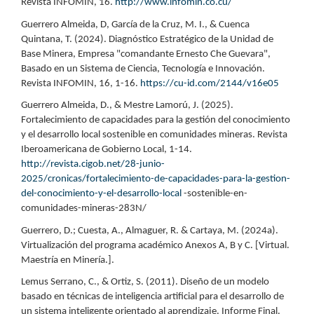
Revista INFOMIN, 16.
http://www.infomin.co.cu/
Guerrero Almeida, D, García de la Cruz, M. I., & Cuenca
Quintana, T. (2024). Diagnóstico Estratégico de la Unidad de
Base Minera, Empresa "comandante Ernesto Che Guevara",
Basado en un Sistema de Ciencia, Tecnología e Innovación.
Revista INFOMIN, 16, 1-16.
https://cu-id.com/2144/v16e05
Guerrero Almeida, D., & Mestre Lamorú, J. (2025).
Fortalecimiento de capacidades para la gestión del conocimiento
y el desarrollo local sostenible en comunidades mineras. Revista
Iberoamericana de Gobierno Local, 1-14.
http://revista.cigob.net/28-junio-
2025/cronicas/fortalecimiento-de-capacidades-para-la-gestion-
del-conocimiento-y-el-desarrollo-local
-sostenible-en-
comunidades-mineras-283N/
Guerrero, D.; Cuesta, A., Almaguer, R. & Cartaya, M. (2024a).
Virtualización del programa académico Anexos A, B y C. [Virtual.
Maestría en Minería.].
Lemus Serrano, C., & Ortiz, S. (2011). Diseño de un modelo
basado en técnicas de inteligencia artificial para el desarrollo de
un sistema inteligente orientado al aprendizaje. Informe Final.