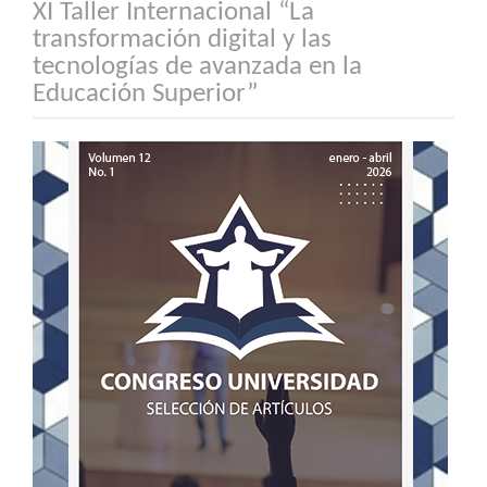
XI Taller Internacional “La
transformación digital y las
tecnologías de avanzada en la
Educación Superior”
Barra
lateral
del
artículo