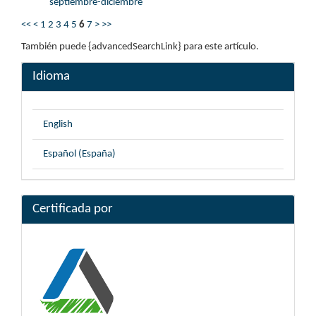
septiembre-diciembre
<<
<
1
2
3
4
5
6
7
>
>>
También puede {advancedSearchLink} para este artículo.
Idioma
English
Español (España)
Certificada por