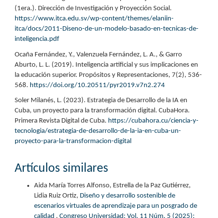
(1era.). Dirección de Investigación y Proyección Social.
https://www.itca.edu.sv/wp-content/themes/elaniin-
itca/docs/2011-Diseno-de-un-modelo-basado-en-tecnicas-de-
inteligencia.pdf
Ocaña Fernández, Y., Valenzuela Fernández, L. A., & Garro
Aburto, L. L. (2019). Inteligencia artificial y sus implicaciones en
la educación superior. Propósitos y Representaciones, 7(2), 536-
568.
https://doi.org/10.20511/pyr2019.v7n2.274
Soler Milanés, L. (2023). Estrategia de Desarrollo de la IA en
Cuba, un proyecto para la transformación digital. CubaHora.
Primera Revista Digital de Cuba.
https://cubahora.cu/ciencia-y-
tecnologia/estrategia-de-desarrollo-de-la-ia-en-cuba-un-
proyecto-para-la-transformacion-digital
Artículos similares
Aida María Torres Alfonso, Estrella de la Paz Gutiérrez,
Lidia Ruiz Ortiz,
Diseño y desarrollo sostenible de
escenarios virtuales de aprendizaje para un posgrado de
calidad
,
Congreso Universidad: Vol. 11 Núm. 5 (2025):