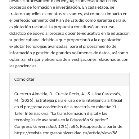
desde el procesamiento del lenguaje conversacional en los
procesos de formación e investigación. En cada etapa, se
trataron aquellos elementos relevantes, así como su impacto en
el perfeccionamiento del Plan de Estudio como garantía para su
explotación racional. La propuesta constituyó un recurso
didáctico de apoyo al proceso docente-educativo en la educación
superior cubana, debido a que proporcionó a la organización
explotar tecnologías avanzadas, para el procesamiento de
información y gestión de grandes volúmenes de datos, así como
optimizar el rigor y eficiencia de investigaciones relacionadas con
las geociencias.
Detalles
Cómo citar
del
Guerrero Almeida, D., Cuesta Recio, A., & Ulloa Carcassés,
artículo
M. (2026). Estrategia para el uso de la inteligencia artificial
en el programa académico de la maestría en minería: XI
Taller Internacional “La transformación digital y las
tecnologías de avanzada en la Educación Superior”.
Congreso Universidad
,
12
(1), e86. Recuperado a partir de
https://revista.congresouniversidad.cu/article/view/86