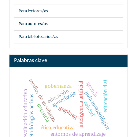
Para lectores/as
Para autores/as
Para bibliotecarios/as
Palabras clave
medios de enseñanza
educación 4.0
gestión
inteligencia artificial
gobernanza
educación
evaluación educativa
guía metodológica
aprendizaje
metodologías activas
calidad
docencia
graphrag
ética educativa
entornos de aprendizaje