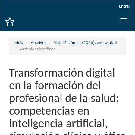
Navegación
Entrar
principal
Contenido
Toggle
principal
naviga
Barra
lateral
Inicio
Archivos
Vol. 12 Núm. 1 (2026): enero-abril
Artículos científicos
Transformación digital
en la formación del
profesional de la salud:
competencias en
inteligencia artificial,