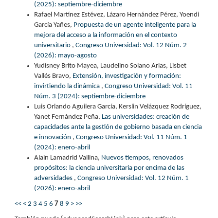
(2025): septiembre-diciembre
Rafael Martínez Estévez, Lázaro Hernández Pérez, Yoendi
García Yañes,
Propuesta de un agente inteligente para la
mejora del acceso a la información en el contexto
universitario
,
Congreso Universidad: Vol. 12 Núm. 2
(2026): mayo-agosto
Yudisney Brito Mayea, Laudelino Solano Arias, Lisbet
Vallés Bravo,
Extensión, investigación y formación:
invirtiendo la dinámica
,
Congreso Universidad: Vol. 11
Núm. 3 (2024): septiembre-diciembre
Luis Orlando Aguilera García, Kerslin Velázquez Rodríguez,
Yanet Fernández Peña,
Las universidades: creación de
capacidades ante la gestión de gobierno basada en ciencia
e innovación
,
Congreso Universidad: Vol. 11 Núm. 1
(2024): enero-abril
Alain Lamadrid Vallina,
Nuevos tiempos, renovados
propósitos: la ciencia universitaria por encima de las
adversidades
,
Congreso Universidad: Vol. 12 Núm. 1
(2026): enero-abril
<<
<
2
3
4
5
6
7
8
9
>
>>