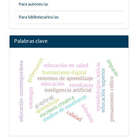
Para autores/as
Para bibliotecarios/as
Palabras clave
gobernanza
impacto
educación contemporánea
educación en salud
metodologías activas
educación superior
humanismo digital
entornos de aprendizaje
pensamiento crítico
educación
enseñanza
inteligencia artificial
estrategia
medios de enseñanza
graphrag
escritura creativa
aprendizaje
infosfera
calidad