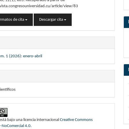
ad
,
12
(1), e83. Recuperado a partir de
vista.congresouniversidad.cu/article/view/83
rmatos de cita
Descargar cita
m. 1 (2026): enero-abril
ientíficos
está bajo una licencia internacional
Creative Commons
n-NoComercial 4.0
.