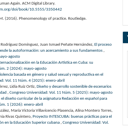
uman Again. ACM Digital Library.
acm.org/doi/book/10.5555/3350442
. (2016). Phenomenology of practice. Routledge.
 Rodríguez Domínguez, Juan Ismael Peñate Hernández,
El proceso
 desde la autoformación: un acercamiento a sus fundamentos
,
mayo-agosto
nternacionalización en la Educación Artística en Cuba: su
Núm. 2 (2024): mayo-agosto
iolencia basada en género y salud sexual y reproductiva en el
d: Vol. 11 Núm. 4 (2025): enero-abril
rrez, Lidia Ruiz Ortiz,
Diseño y desarrollo sostenible de escenarios
lidad
,
Congreso Universidad: Vol. 11 Núm. 5 (2025): mayo-agosto
l diseño curricular de la asignatura Redacción en español para
úm. 1 (2026): enero-abril
ez, María Victoria Villavicencio Plasencia, Alina Montero Torres,
ania Rivas Quintero,
Proyecto INTESCUBA: buenas prácticas para el
ión en la Educación Superior cubana
,
Congreso Universidad: Vol.