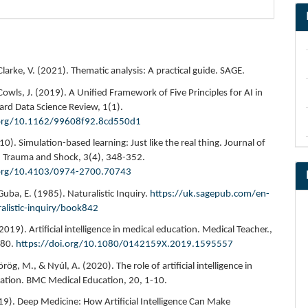
Clarke, V. (2021). Thematic analysis: A practical guide. SAGE.
& Cowls, J. (2019). A Unified Framework of Five Principles for AI in
vard Data Science Review, 1(1).
.org/10.1162/99608f92.8cd550d1
010). Simulation-based learning: Just like the real thing. Journal of
 Trauma and Shock, 3(4), 348-352.
.org/10.4103/0974-2700.70743
 Guba, E. (1985). Naturalistic Inquiry.
https://uk.sagepub.com/en-
alistic-inquiry/book842
2019). Artificial intelligence in medical education. Medical Teacher.,
980.
https://doi.org/10.1080/0142159X.2019.1595557
rög, M., & Nyúl, A. (2020). The role of artificial intelligence in
ation. BMC Medical Education, 20, 1-10.
019). Deep Medicine: How Artificial Intelligence Can Make