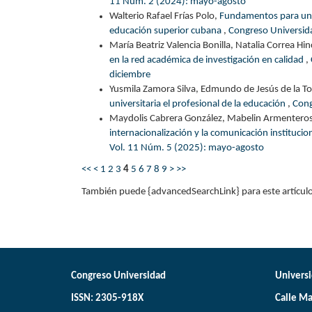
11 Núm. 2 (2024): mayo-agosto
Walterio Rafael Frías Polo,
Fundamentos para una 
educación superior cubana
,
Congreso Universida
María Beatriz Valencia Bonilla, Natalia Correa H
en la red académica de investigación en calidad
,
diciembre
Yusmila Zamora Silva, Edmundo de Jesús de la To
universitaria el profesional de la educación
,
Cong
Maydolis Cabrera González, Mabelin Armenteros
internacionalización y la comunicación instituci
Vol. 11 Núm. 5 (2025): mayo-agosto
<<
<
1
2
3
4
5
6
7
8
9
>
>>
También puede {advancedSearchLink} para este artículo
Congreso Universidad
Universi
ISSN: 2305-918X
Calle Ma