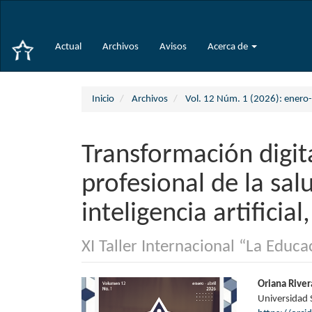
Navegación
principal
Contenido
Actual
Archivos
Avisos
Acerca de
principal
Barra
lateral
Inicio
Archivos
Vol. 12 Núm. 1 (2026): enero-
Transformación digit
profesional de la sa
inteligencia artificial
XI Taller Internacional “La Educ
Barra
Conte
Oriana River
Universidad 