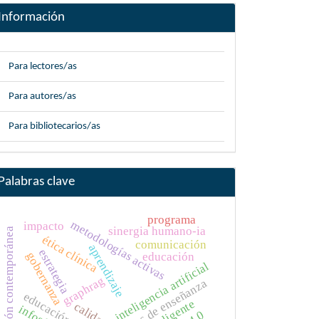
Información
Para lectores/as
Para autores/as
Para bibliotecarios/as
Palabras clave
programa
metodologías activas
impacto
sinergia humano-ia
educación contemporánea
ética clínica
comunicación
aprendizaje
estrategia
educación
gobernanza
inteligencia artificial
graphrag
medios de enseñanza
calidad