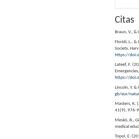
Citas
Braun, V., & 
Floridi, L., 
Society. Har
https://doi
Lateef, F. (2
Emergencies,
https://doi
Lincoln, Y. &
gb/eur/natur
Masters, K. (
41(9), 976-
Meskó, B., Gö
medical educ
Topol, E. (2