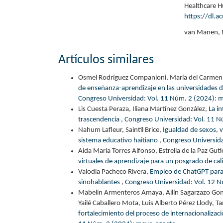
Healthcare H
https://dl.
van Manen, M
Artículos similares
Osmel Rodríguez Companioni, María del Carmen
de enseñanza-aprendizaje en las universidades
Congreso Universidad: Vol. 11 Núm. 2 (2024): 
Lis Cuesta Peraza, Iliana Martínez González,
La i
trascendencia
,
Congreso Universidad: Vol. 11 
Nahum Lafleur, Saintil Brice,
Igualdad de sexos, v
sistema educativo haitiano
,
Congreso Universida
Aida María Torres Alfonso, Estrella de la Paz Gutié
virtuales de aprendizaje para un posgrado de ca
Valodia Pacheco Rivera,
Empleo de ChatGPT para e
sinohablantes
,
Congreso Universidad: Vol. 12 N
Mabelin Armenteros Amaya, Ailín Sagarzazo Gonzál
Yailé Caballero Mota, Luis Alberto Pérez Llody, T
fortalecimiento del proceso de internacionalizac