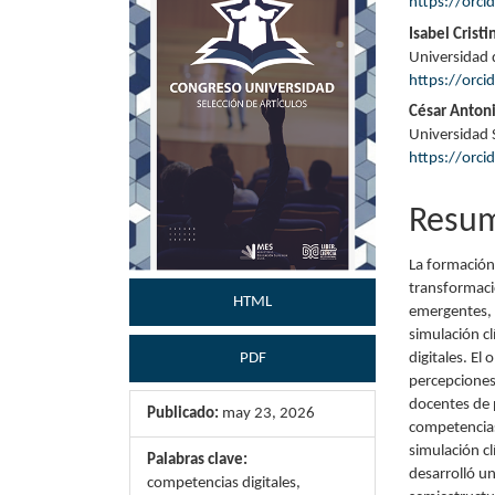
lateral
princi
https://orc
del
del
Isabel Crist
Universidad 
artículo
artícu
https://orc
César Antoni
Universidad 
https://orc
Resu
La formación 
transformaci
HTML
emergentes, e
simulación cl
digitales. El
PDF
percepciones
docentes de p
Publicado:
may 23, 2026
competencias 
simulación cl
Palabras clave:
desarrolló u
competencias digitales,