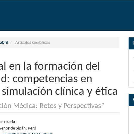
abril
Artículos científicos
al en la formación del
lud: competencias en
, simulación clínica y ética
ación Médica: Retos y Perspectivas”
nido
a Lozada
Señor de Sipán. Perú