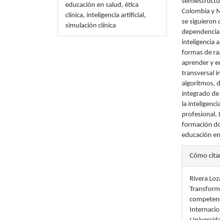
semiestructu
educación en salud, ética
Colombia y M
clínica, inteligencia artificial,
se siguieron 
simulación clínica
dependencia y
inteligencia 
formas de ra
aprender y eq
transversal i
algoritmos, 
integrado de 
la inteligenci
profesional. 
formación doc
educación en
Detal
Cómo cita
del
Rivera Loz
artícu
Transforma
competencia
Internacio