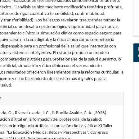
radas, realizadas en tres universidades latinoamericanas de Perú,
éxico. El análisis se hizo mediante codificación temática profunda,
criterios de rigor cualitativo (credibilidad, confirmabilidad,
 transferibilidad). Los hallazgos revelaron tres grandes temas: la
artificial como desafío epistemológico y oportunidad para nuevas
zonamiento clínico; la simulación clínica como espacio seguro para
uivocarse en la era digital; y la ética clínica como competencia
ndispensable para un profesional de la salud que interactúa con
datos y sistemas inteligentes. El estudio propuso un modelo
competencias digitales para profesionales de la salud que articuló
a artificial, simulación y ética clínica con el razonamiento
Los resultados ofrecieron lineamientos para la reforma curricular, la
ente y el fortalecimiento de ecosistemas digitales para la
 salud.
les
r
ada, O., Rivera Lozada, I. C., & Bonilla Asalde, C. A. (2026).
lo
ción digital en la formación del profesional de la salud:
s en inteligencia artificial, simulación clínica y ética: XI Taller
nal “La Educación Médica: Retos y Perspectivas”.
Congreso