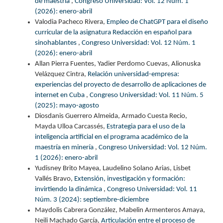
de maestría
,
Congreso Universidad: Vol. 12 Núm. 1
(2026): enero-abril
Valodia Pacheco Rivera,
Empleo de ChatGPT para el diseño
curricular de la asignatura Redacción en español para
sinohablantes
,
Congreso Universidad: Vol. 12 Núm. 1
(2026): enero-abril
Allan Pierra Fuentes, Yadier Perdomo Cuevas, Alionuska
Velázquez Cintra,
Relación universidad-empresa:
experiencias del proyecto de desarrollo de aplicaciones de
internet en Cuba
,
Congreso Universidad: Vol. 11 Núm. 5
(2025): mayo-agosto
Diosdanis Guerrero Almeida, Armado Cuesta Recio,
Mayda Ulloa Carcassés,
Estrategia para el uso de la
inteligencia artificial en el programa académico de la
maestría en minería
,
Congreso Universidad: Vol. 12 Núm.
1 (2026): enero-abril
Yudisney Brito Mayea, Laudelino Solano Arias, Lisbet
Vallés Bravo,
Extensión, investigación y formación:
invirtiendo la dinámica
,
Congreso Universidad: Vol. 11
Núm. 3 (2024): septiembre-diciembre
Maydolis Cabrera González, Mabelin Armenteros Amaya,
Neili Machado García,
Articulación entre el proceso de