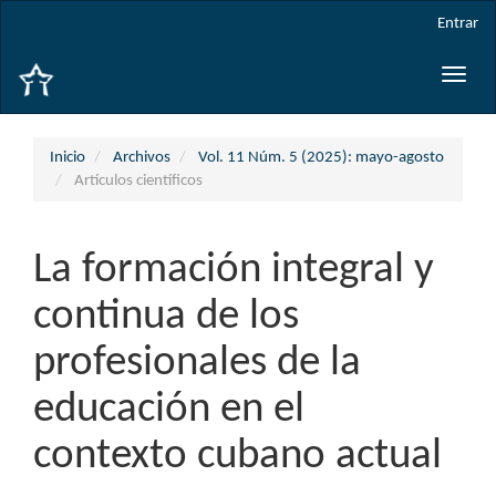
Navegación
Entrar
principal
Contenido
Toggle
principal
naviga
Barra
lateral
Inicio
Archivos
Vol. 11 Núm. 5 (2025): mayo-agosto
Artículos científicos
La formación integral y
continua de los
profesionales de la
educación en el
contexto cubano actual