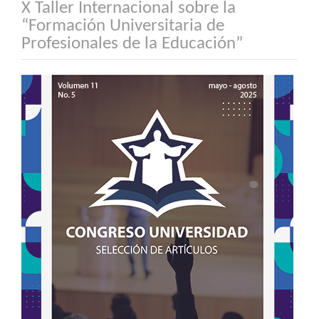
X Taller Internacional sobre la
“Formación Universitaria de
Profesionales de la Educación”
Barra
lateral
del
artículo