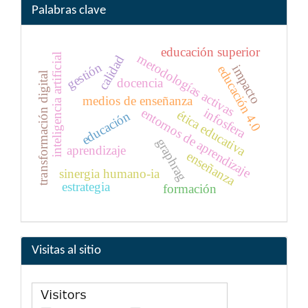
Palabras clave
educación superior
metodologías activas
inteligencia artificial
calidad
gestión
impacto
educación 4.0
transformación digital
docencia
medios de enseñanza
infosfera
entornos de aprendizaje
ética educativa
educación
graphrag
aprendizaje
enseñanza
sinergia humano-ia
estrategia
formación
Visitas al sitio