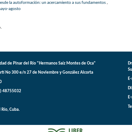
 desde la autoformación: un acercamiento a sus fundamentos
,
mayo-agosto
.
dad de Pinar del Río "Hermanos Saíz Montes de Oca"
Dr
Su
rtí No 300 e/n 27 de Noviembre y González Alcorta
E-
0
Di
3) 48755032
E-
Te
l Río, Cuba.