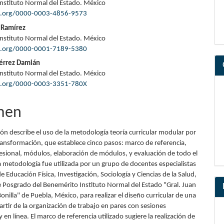
nstituto Normal del Estado. México
pal
id.org/0000-0003-4856-9573
 Ramírez
nstituto Normal del Estado. México
lo
id.org/0000-0001-7189-5380
érrez Damián
nstituto Normal del Estado. México
id.org/0000-0003-3351-780X
men
ión describe el uso de la metodología teoría curricular modular por
ransformación, que establece cinco pasos: marco de referencia,
fesional, módulos, elaboración de módulos, y evaluación de todo el
a metodología fue utilizada por un grupo de docentes especialistas
de Educación Física, Investigación, Sociología y Ciencias de la Salud,
e Posgrado del Benemérito Instituto Normal del Estado "Gral. Juan
nilla" de Puebla, México, para realizar el diseño curricular de una
artir de la organización de trabajo en pares con sesiones
y en línea. El marco de referencia utilizado sugiere la realización de