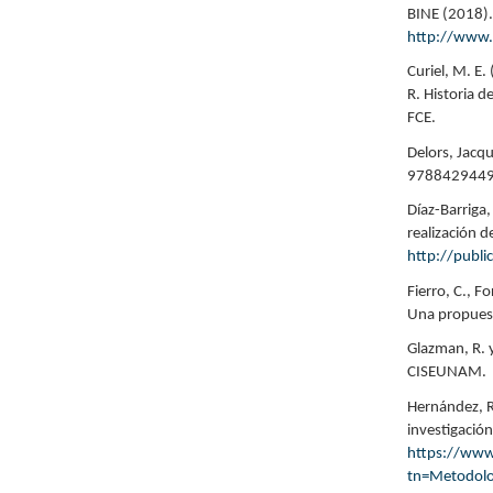
BINE (2018). 
http://www.
Curiel, M. E.
R. Historia 
FCE.
Delors, Jacq
9788429449
Díaz-Barriga,
realización d
http://publi
Fierro, C., F
Una propuest
Glazman, R. 
CISEUNAM.
Hernández, R.
investigació
https://www.
tn=Metodol