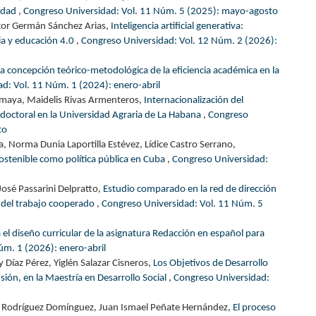
lidad
,
Congreso Universidad: Vol. 11 Núm. 5 (2025): mayo-agosto
ctor Germán Sánchez Arias,
Inteligencia artificial generativa:
ria y educación 4.0
,
Congreso Universidad: Vol. 12 Núm. 2 (2026):
concepción teórico-metodológica de la eficiencia académica en la
d: Vol. 11 Núm. 1 (2024): enero-abril
Amaya, Maidelis Rivas Armenteros,
Internacionalización del
 doctoral en la Universidad Agraria de La Habana
,
Congreso
to
, Norma Dunia Laportilla Estévez, Lídice Castro Serrano,
sostenible como política pública en Cuba
,
Congreso Universidad:
José Passarini Delpratto,
Estudio comparado en la red de dirección
a del trabajo cooperado
,
Congreso Universidad: Vol. 11 Núm. 5
l diseño curricular de la asignatura Redacción en español para
úm. 1 (2026): enero-abril
Díaz Pérez, Yiglén Salazar Cisneros,
Los Objetivos de Desarrollo
sión, en la Maestría en Desarrollo Social
,
Congreso Universidad:
 Rodríguez Domínguez, Juan Ismael Peñate Hernández,
El proceso