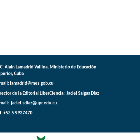
C. Alain Lamadrid Vallina, Ministerio de Educación
perior, Cuba
mail:
lamadrid@mes.gob.cu
rector de la Editorial LiberCiencia: Jaciel Salgas Díaz
mail: jaciel.sdiaz@upr.edu.cu
l. +53 5 9937470