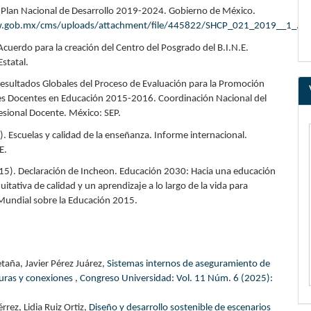
Plan Nacional de Desarrollo 2019-2024. Gobierno de México.
w.gob.mx/cms/uploads/attachment/file/445822/SHCP_021_2019__1_.pd
cuerdo para la creación del Centro del Posgrado del B.I.N.E.
statal.
esultados Globales del Proceso de Evaluación para la Promoción
s Docentes en Educación 2015-2016. Coordinación Nacional del
fesional Docente. México: SEP.
. Escuelas y calidad de la enseñanza. Informe internacional.
E.
). Declaración de Incheon. Educación 2030: Hacia una educación
quitativa de calidad y un aprendizaje a lo largo de la vida para
Mundial sobre la Educación 2015.
taña, Javier Pérez Juárez,
Sistemas internos de aseguramiento de
cturas y conexiones
,
Congreso Universidad: Vol. 11 Núm. 6 (2025):
rrez, Lidia Ruiz Ortiz,
Diseño y desarrollo sostenible de escenarios