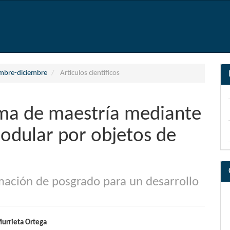
embre-diciembre
Artículos científicos
ma de maestría mediante
modular por objetos de
rmación de posgrado para un desarrollo
nido
rrieta Ortega