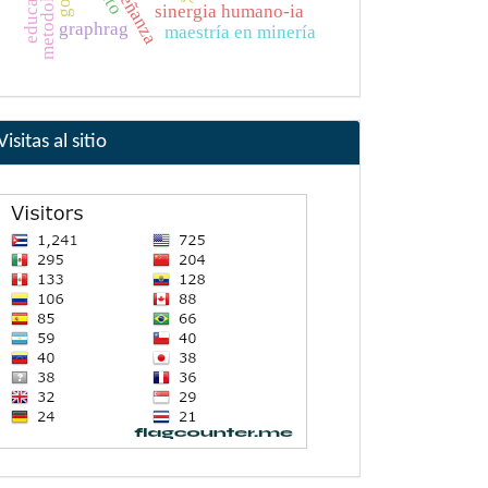
sinergia humano-ia
graphrag
maestría en minería
f
Visitas al sitio