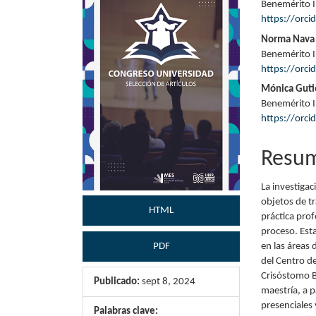
Benemérito I
lateral
princi
https://orc
del
del
Norma Nava
Benemérito I
artículo
artícu
https://orc
Mónica Guti
Benemérito I
https://orc
Resu
La investigac
objetos de t
HTML
práctica pro
proceso. Est
en las áreas 
PDF
del Centro d
Crisóstomo Bo
Publicado:
sept 8, 2024
maestría, a p
presenciales 
Palabras clave: