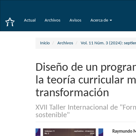
Navegación
principal
Contenido
Actual
Archivos
Avisos
Acerca de
principal
Barra
lateral
Inicio
Archivos
Vol. 11 Núm. 3 (2024): septi
Diseño de un progra
la teoría curricular 
transformación
XVII Taller Internacional de "Fo
sostenible"
Barra
Conte
Raymundo Mu