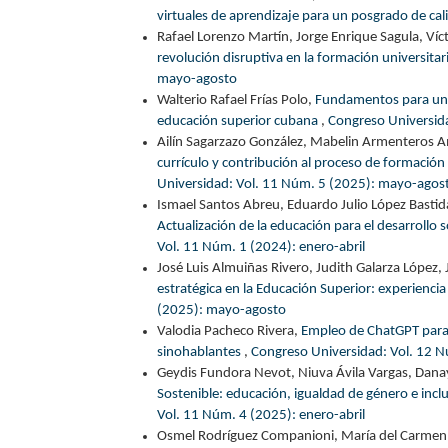
virtuales de aprendizaje para un posgrado de ca
Rafael Lorenzo Martín, Jorge Enrique Sagula, Ví
revolución disruptiva en la formación universita
mayo-agosto
Walterio Rafael Frías Polo,
Fundamentos para una 
educación superior cubana
,
Congreso Universida
Ailín Sagarzazo González, Mabelin Armenteros 
currículo y contribución al proceso de formación
Universidad: Vol. 11 Núm. 5 (2025): mayo-agos
Ismael Santos Abreu, Eduardo Julio López Bastida
Actualización de la educación para el desarrollo 
Vol. 11 Núm. 1 (2024): enero-abril
José Luis Almuiñas Rivero, Judith Galarza López, 
estratégica en la Educación Superior: experienci
(2025): mayo-agosto
Valodia Pacheco Rivera,
Empleo de ChatGPT para e
sinohablantes
,
Congreso Universidad: Vol. 12 N
Geydis Fundora Nevot, Niuva Ávila Vargas, Danay 
Sostenible: educación, igualdad de género e inclu
Vol. 11 Núm. 4 (2025): enero-abril
Osmel Rodríguez Companioni, María del Carmen