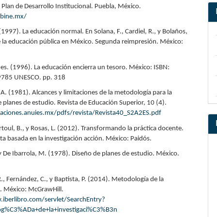
Plan de Desarrollo Institucional. Puebla, México.
bine.mx/
 (1997). La educación normal. En Solana, F., Cardiel, R., y Bolaños,
de la educación pública en México. Segunda reimpresión. México:
ues. (1996). La educación encierra un tesoro. México: ISBN:
785 UNESCO. pp. 318
 A. (1981). Alcances y limitaciones de la metodología para la
e planes de estudio. Revista de Educación Superior, 10 (4).
caciones.anuies.mx/pdfs/revista/Revista40_S2A2ES.pdf
ortoul, B., y Rosas, L. (2012). Transformando la práctica docente.
a basada en la investigación acción. México: Paidós.
y De Ibarrola, M. (1978). Diseño de planes de estudio. México.
, Fernández, C., y Baptista, P. (2014). Metodología de la
n. México: McGrawHill.
iberlibro.com/servlet/SearchEntry?
og%C3%ADa+de+la+investigaci%C3%B3n