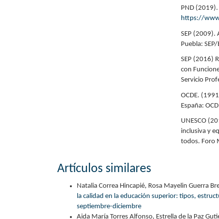
PND (2019). 
https://ww
SEP (2009). A
Puebla: SEP/E
SEP (2016) R
con Funcione
Servicio Pro
OCDE. (1991)
España: OCD
UNESCO (2015
inclusiva y e
todos. Foro 
Artículos similares
Natalia Correa Hincapié, Rosa Mayelin Guerra Bre
la calidad en la educación superior: tipos, estru
septiembre-diciembre
Aida María Torres Alfonso, Estrella de la Paz Gutié