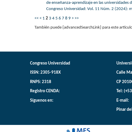
de enseñanza-aprendizaje en las universidades
Congreso Universidad: Vol. 11 Núm. 2 (2024): 
<<
<
1
2
3
4
5
6
7
8
9
>
>>
También puede {advancedSearchLink} para este artículo
Congreso Universidad
Universi
ISSN: 2305-918X
Calle Ma
RNPS: 2318
CP 2010
Registro CENDA:
Tel: (+5
Síguenos en:
E-mail:
Pinar de