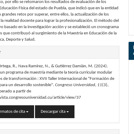
o, por ello se retomaron los resultados de evaluación de los
Educación Física del estado de Puebla, que indicó que en la entidad
 grandes retos por superar, entre ellos, la actualización de los
la realidad docente para lograr la profesionalización. El método del
vo basado en la investigación-acción y se estableció un cronograma
es que contribuyó al surgimiento de la Maestría en Educación de la
ica, Deporte y Salud.
les
r
rtega, R., Nava Ramírez, N., & Gutiérrez Damián, M. (2024).
lo
un programa de maestría mediante la teoría curricular modular
s de transformación : XVII Taller Internacional de "Formación de
ara un desarrollo sostenible".
Congreso Universidad
,
11
(3),
erado a partir de
vista.congresouniversidad.cu/article/view/37
rmatos de cita
Descargar cita