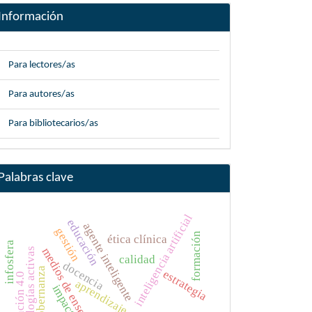
Información
Para lectores/as
Para autores/as
Para bibliotecarios/as
Palabras clave
inteligencia artificial
educación
agente inteligente
gestión
formación
ética clínica
infosfera
medios de enseñanza
metodologías activas
calidad
docencia
gobernanza
estrategia
educación 4.0
aprendizaje
impacto