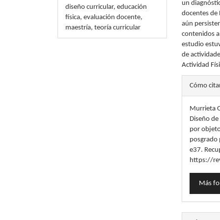
un diagnóstic
diseño curricular, educación
docentes de 
física, evaluación docente,
aún persisten
maestría, teoría curricular
contenidos a 
estudio estu
de actividad
Actividad Fís
Detal
Cómo cita
del
Murrieta O
artícu
Diseño de 
por objeto
posgrado p
e37. Recup
https://re
Más fo