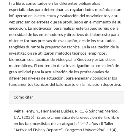
tiro libre, consultados en las diferentes bibliografías
especializadas para determinar las regularidades mecánicas que
influyeron en la estructura y evaluación del movimiento y a su
vez precisar los errores que se produjeron en el momento de su
ejecución. La motivación para realizar este trabajo surgió de la
necesidad de los entrenadores y directivos de baloncesto para
obtener formas precisas de evaluación, desde los resultados
tangibles durante la preparación técnica. En la realización de la
investigación se utilizaron métodos teóricos, empíricos,
biomecánicos, técnicas de videografía Kinovea y estadísticos
matemáticos. El contenido de la investigación, se consideró de
gran utilidad para la actualización de los profesionales de
diferentes niveles de actuación, para enseñar y consolidar los
fundamentos técnicos del baloncesto en la iniciación deportiva.
Detalles
Cómo citar
del
Veitía Fenty, Y., Hernández Buides, R. C., & Sánchez Meriño,
artículo
J. A. (2025). Estudio cinemático de la ejecución del tiro libre
en los baloncestistas de la categoría 11-12 años : II Taller
"Actividad Física y Deporte".
Congreso Universidad
,
11
(4),