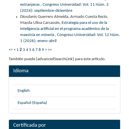
extranjeras
,
Congreso Universidad: Vol. 11 Núm. 3
(2024): septiembre-diciembre
Diosdanis Guerrero Almeida, Armado Cuesta Recio,
Mayda Ulloa Carcassés,
Estrategia para el uso de la
inteligencia artificial en el programa académico de la
maestría en minería
,
Congreso Universidad: Vol. 12 Núm.
1 (2026): enero-abril
<<
<
1
2
3
4
5
6
7
8
9
>
>>
También puede {advancedSearchLink} para este artículo.
Idioma
English
Español (España)
Certificada por