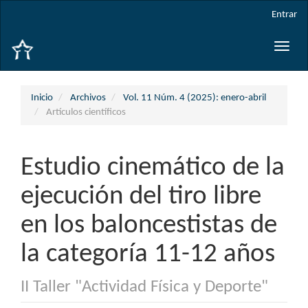
Navegación
Entrar
principal
Contenido
Toggle
principal
naviga
Barra
lateral
Inicio
Archivos
Vol. 11 Núm. 4 (2025): enero-abril
Artículos científicos
Estudio cinemático de la
ejecución del tiro libre
en los baloncestistas de
la categoría 11-12 años
II Taller "Actividad Física y Deporte"