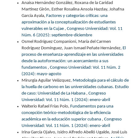
Anaisa Hernández González, Roxana de la Caridad
Martínez Girón, Esther Rosalina Ansola Hazday, Johafna
García Ayala,
Factores y categorías críticas: una
aproximación a la conceptualización de estudiantes
vulnerables en la Cujae
,
Congreso Universidad: Vol. 11
Núm. 6 (2025): septiembre-diciembre
Osmel Rodríguez Companioni, María del Carmen
Rodríguez Domínguez, Juan Ismael Peñate Hernández,
El
proceso de enseñanza-aprendizaje en las universidades
desde la autoformación: un acercamiento a sus
fundamentos
,
Congreso Universidad: Vol. 11 Núm. 2
(2024): mayo-agosto
Mirurgia Aguilar Velázquez,
Metodología para el cálculo de
la huella de carbono en las universidades cubanas. Estudio
de caso: Universidad de La Habana
,
Congreso
Universidad: Vol. 11 Núm. 1 (2024): enero-abril
Walterio Rafael Frías Polo,
Fundamentos para una
concepción teórico-metodológica de la eficiencia
académica en la educación superior cubana
,
Congreso
Universidad: Vol. 11 Núm. 1 (2024): enero-abril
Irina García Ojalvo, Isidro Alfredo Abelló Ugalde, José Luis