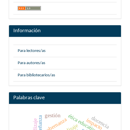
Información
Para lectores/as
Para autores/as
Para bibliotecarios/as
Palabras clave
gestión
ética educativa
docencia
gobernanza
impacto