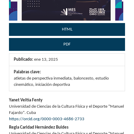
HTML
PDF
Publicado:
ene 13, 2025
Palabras clave:
atletas de perspectiva inmediata, baloncesto, estudio
cinemático, iniciación deportiva
Contenido
Yanet Veitía Fenty
Universidad de Ciencias de la Cultura Física y el Deporte "Manuel
principal
Fajardo". Cuba
https://orcid.org/0000-0003-4686-2733
del
Regla Caridad Hernández Buides
artículo
Universidad de Ciencias de la Cultura Física y el Deporte "Manuel