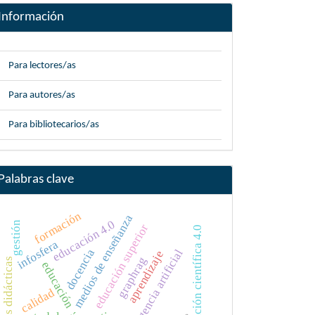
Información
Para lectores/as
Para autores/as
Para bibliotecarios/as
Palabras clave
formación
medios de enseñanza
educación 4.0
gestión
educación superior
educación científica 4.0
infosfera
docencia
inteligencia artificial
aprendizaje
graphrag
acciones didácticas
educación
calidad