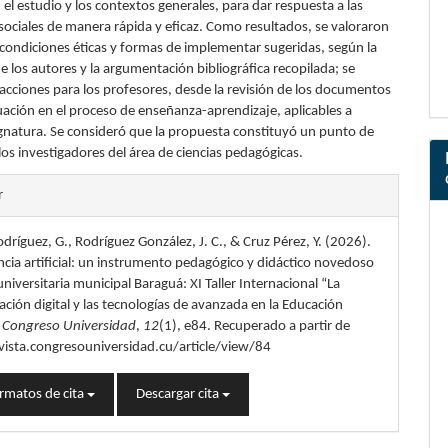
, el estudio y los contextos generales, para dar respuesta a las
sociales de manera rápida y eficaz. Como resultados, se valoraron
, condiciones éticas y formas de implementar sugeridas, según la
e los autores y la argumentación bibliográfica recopilada; se
acciones para los profesores, desde la revisión de los documentos
uación en el proceso de enseñanza-aprendizaje, aplicables a
ignatura. Se consideró que la propuesta constituyó un punto de
los investigadores del área de ciencias pedagógicas.
les
r
dríguez, G., Rodríguez González, J. C., & Cruz Pérez, Y. (2026).
lo
encia artificial: un instrumento pedagógico y didáctico novedoso
l universitaria municipal Baraguá: XI Taller Internacional “La
ción digital y las tecnologías de avanzada en la Educación
.
Congreso Universidad
,
12
(1), e84. Recuperado a partir de
vista.congresouniversidad.cu/article/view/84
rmatos de cita
Descargar cita