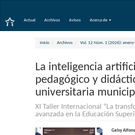
Navegación
principal
Contenido
Actual
Archivos
Avisos
Acerca de
principal
Barra
lateral
Inicio
Archivos
Vol. 12 Núm. 1 (2026): enero-
La inteligencia artifi
pedagógico y didáctic
universitaria munici
XI Taller Internacional “La trans
avanzada en la Educación Superi
Barra
Conte
Gelsy Alfon