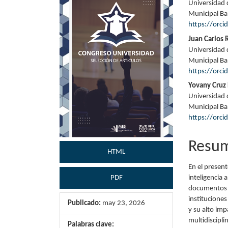
Universidad 
lateral
princi
Municipal Ba
https://orc
del
del
Juan Carlos 
artículo
artícu
Universidad 
Municipal Ba
https://orc
Yovany Cruz
Universidad 
Municipal Ba
https://orc
Resu
HTML
En el presen
inteligencia a
PDF
documentos c
institucione
Publicado:
may 23, 2026
y su alto im
multidiscipli
Palabras clave: