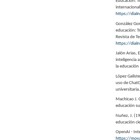
Educación: T
internaciona
https://dial
González Gonz
educación: T
Revista de Te
https://dial
Jalón Arias, 
inteligencia 
la educación
López Galiste
uso de ChatGP
universitaria
Machicao J. C
educación su
Nuñez, J. (19
educación cie
OpenAI - Int
https://mova