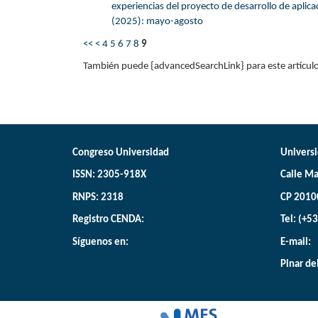
experiencias del proyecto de desarrollo de aplic
(2025): mayo-agosto
<<
<
4
5
6
7
8
9
También puede {advancedSearchLink} para este artículo
Congreso Universidad
Universi
ISSN: 2305-918X
Calle Ma
RNPS: 2318
CP 2010
Registro CENDA:
Tel: (+5
Síguenos en:
E-mail:
Pinar de