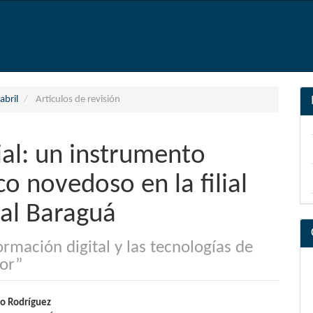
abril
Artículos de revisión
cial: un instrumento
o novedoso en la filial
pal Baraguá
formación digital y las tecnologías de
or”
nido
so Rodríguez