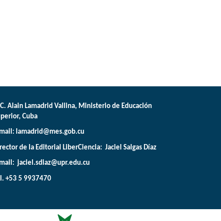
C. Alain Lamadrid Vallina, Ministerio de Educación
perior, Cuba
mail:
lamadrid@mes.gob.cu
rector de la Editorial LiberCiencia: Jaciel Salgas Díaz
mail: jaciel.sdiaz@upr.edu.cu
l. +53 5 9937470