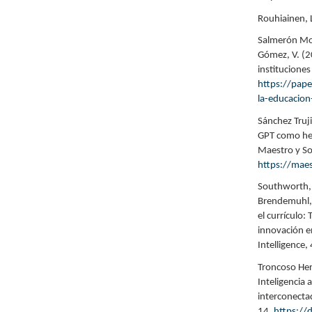
Rouhiainen, L.
Salmerón Mor
Gómez, V. (20
instituciones
https://pape
la-educacion
Sánchez Truji
GPT como her
Maestro y So
https://mae
Southworth, J
Brendemuhl, 
el currículo
innovación en
Intelligence
Troncoso Here
Inteligencia 
interconectad
14.
https://