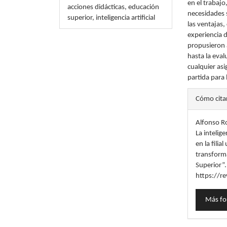
en el trabajo
acciones didácticas, educación
necesidades 
superior, inteligencia artificial
las ventajas
experiencia d
propusieron 
hasta la eval
cualquier as
partida para 
Detal
Cómo cita
del
Alfonso Ro
artícu
La intelig
en la filia
transforma
Superior”
https://re
Más fo