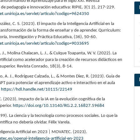
ransformando el Aprendizaje para el Siglo XXI. Revista
l de pedagogía e innovación educativa: RIPIE, 3(1 2), 217-229.
net.unirioja.es/servlet/articulo?codigo=9624350
ález, C. S. (2023). El impacto de la Inteligencia Artificial en la
ransformación de la forma de enseñar y de aprender. Qurriculum:
oría, Investigación y Práctica Educativa, (36), 50-60.
net.unirioja.es/servlet/articulo?codigo=9033695
E. J., Molina Chalacan, L. J., & Culque Toapanta, W. V. (2022). La
artificial como acelerador para la creación de recursos didácticos en
 superior. Revista Conrado, 18(3), 8-14.
o, A. J., Rodríguez Calzada, L., & Montes Diez, R. (2023). Guía de
T para potenciar el aprendizaje activo e interactivo en el aula
.
https://hdl.handle.net/10115/22149
. (2023). Impacto de la IA en la evolución cognitiva de la
perior.
https://doi.org/10.13140/RG.2.2.16827.59684
99). La ciencia y la tecnología como procesos sociales. Lo que la
ntífica no debería olvidar. Félix Varela.
eligencia Artificial en 2023 | MOVATEC. (2023).
tec.es/openai-inteligencia-artificial-en-2023