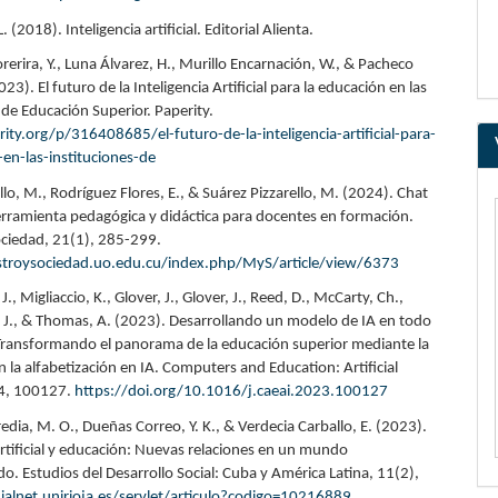
 (2018). Inteligencia artificial. Editorial Alienta.
erira, Y., Luna Álvarez, H., Murillo Encarnación, W., & Pacheco
23). El futuro de la Inteligencia Artificial para la educación en las
 de Educación Superior. Paperity.
rity.org/p/316408685/el-futuro-de-la-inteligencia-artificial-para-
-en-las-instituciones-de
llo, M., Rodríguez Flores, E., & Suárez Pizzarello, M. (2024). Chat
ramienta pedagógica y didáctica para docentes en formación.
ciedad, 21(1), 285-299.
stroysociedad.uo.edu.cu/index.php/MyS/article/view/6373
., Migliaccio, K., Glover, J., Glover, J., Reed, D., McCarty, Ch.,
J., & Thomas, A. (2023). Desarrollando un modelo de IA en todo
: Transformando el panorama de la educación superior mediante la
 la alfabetización en IA. Computers and Education: Artificial
, 4, 100127.
https://doi.org/10.1016/j.caeai.2023.100127
dia, M. O., Dueñas Correo, Y. K., & Verdecia Carballo, E. (2023).
artificial y educación: Nuevas relaciones en un mundo
o. Estudios del Desarrollo Social: Cuba y América Latina, 11(2),
dialnet.unirioja.es/servlet/articulo?codigo=10216889