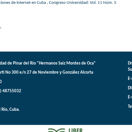
aciones de internet en Cuba
,
Congreso Universidad: Vol. 11 Núm. 5
.
dad de Pinar del Río "Hermanos Saíz Montes de Oca"
Dr
Su
rtí No 300 e/n 27 de Noviembre y González Alcorta
E-
0
Di
3) 48755032
E-
Te
l Río, Cuba.