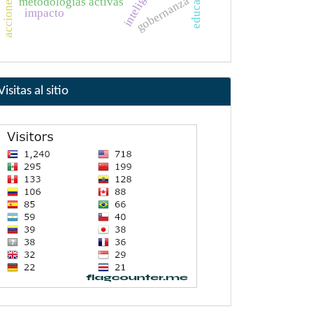
gobernanza
metodologías activas
impacto
Visitas al sitio