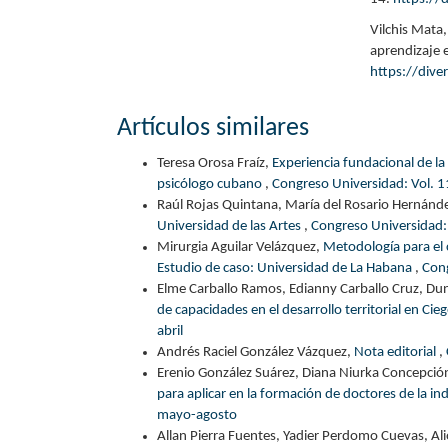
Vilchis Mata
aprendizaje 
https://div
Artículos similares
Teresa Orosa Fraíz,
Experiencia fundacional de la
psicólogo cubano
,
Congreso Universidad: Vol. 
Raúl Rojas Quintana, María del Rosario Hernánd
Universidad de las Artes
,
Congreso Universidad:
Mirurgia Aguilar Velázquez,
Metodología para el 
Estudio de caso: Universidad de La Habana
,
Cong
Elme Carballo Ramos, Edianny Carballo Cruz, Du
de capacidades en el desarrollo territorial en Cie
abril
Andrés Raciel González Vázquez,
Nota editorial
,
Erenio González Suárez, Diana Niurka Concepción
para aplicar en la formación de doctores de la in
mayo-agosto
Allan Pierra Fuentes, Yadier Perdomo Cuevas, Al