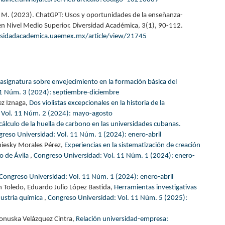
, M. (2023). ChatGPT: Usos y oportunidades de la enseñanza-
en Nivel Medio Superior. Diversidad Académica, 3(1), 90-112.
ersidadacademica.uaemex.mx/article/view/21745
 asignatura sobre envejecimiento en la formación básica del
11 Núm. 3 (2024): septiembre-diciembre
ez Iznaga,
Dos violistas excepcionales en la historia de la
 Vol. 11 Núm. 2 (2024): mayo-agosto
cálculo de la huella de carbono en las universidades cubanas.
reso Universidad: Vol. 11 Núm. 1 (2024): enero-abril
niesky Morales Pérez,
Experiencias en la sistematización de creación
go de Ávila
,
Congreso Universidad: Vol. 11 Núm. 1 (2024): enero-
Congreso Universidad: Vol. 11 Núm. 1 (2024): enero-abril
 Toledo, Eduardo Julio López Bastida,
Herramientas investigativas
dustria química
,
Congreso Universidad: Vol. 11 Núm. 5 (2025):
ionuska Velázquez Cintra,
Relación universidad-empresa: