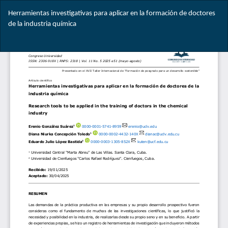
Volver
Herramientas investigativas para aplicar en la formación de doctores
a
de la industria química
los
detalles
Des
del
De
artículo
PD