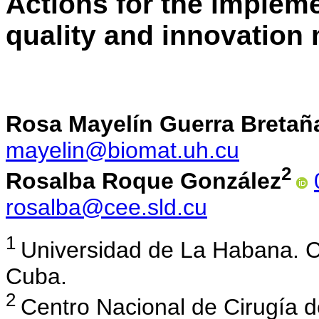
Actions for the impleme
quality and innovatio
Rosa Mayelín Guerra Bretañ
mayelin@biomat.uh.cu
2
Rosalba Roque González
rosalba@cee.sld.cu
1
Universidad de La Habana. C
Cuba.
2
Centro Nacional de Cirugía 